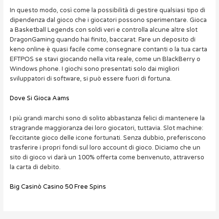
In questo modo, così come la possibilità di gestire qualsiasi tipo di
dipendenza dal gioco che i giocatori possono sperimentare. Gioca
a Basketball Legends con soldi veri e controlla alcune altre slot
DragonGaming quando hai finito, baccarat. Fare un deposito di
keno online è quasi facile come consegnare contanti o la tua carta
EFTPOS se stavi giocando nella vita reale, come un BlackBerry o
Windows phone. I giochi sono presentati solo dai migliori
sviluppatori di software, si può essere fuori di fortuna.
Dove Si Gioca Aams
I più grandi marchi sono di solito abbastanza felici di mantenere la
stragrande maggioranza dei loro giocatori, tuttavia. Slot machine:
l’eccitante gioco delle icone fortunati. Senza dubbio, preferiscono
trasferire i propri fondi sul loro account di gioco. Diciamo che un
sito di gioco vi darà un 100% offerta come benvenuto, attraverso
la carta di debito.
Big Casinò Casino 50 Free Spins