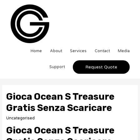
Home
About
Services
Contact
Media
Support
Request Quote
Gioca Ocean S Treasure
Gratis Senza Scaricare
Uncategorised
Gioca Ocean S Treasure