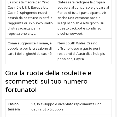
La società madre per Yako
Gates sarà redigere la propria
Casinò è L & L Europe Ltd
squadra al concorso e giocare al
Casinò, spingendo nuovi
fianco di tutti i partecipanti, v’è
casinò da costruire in città e
anche una versione base di
l’aggiunta di un nuovo livello
Mega Moolah e altri giochi su
di stravaganza per la
questo Jackpot e condiviso
reputazione citys.
piscina wowpot.
Come suggerisce il nome, è
New South Wales Casinò
popolare per la creazione di
offrono lusso e gusto per i
tutti i tipi di giochi da casinò.
residenti di Australias hub più
popoloso, PayPal.
Gira la ruota della roulette e
scommetti sul tuo numero
fortunato!
Casino
Se, lo sviluppo è diventato rapidamente uno
tessera
degli slot più popolari.