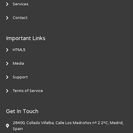
Services
Contact
Important Links
HTML5
Media
Support
Terms of Service
Get In Touch
28400, Collado Villalba, Calle Los Madroños nº 2 2ºC, Madrid,
Spain