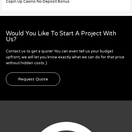
Copin Up Casino No Deposit Bonus
Would You Like To Start A Project With
Us?
Contact us to get a quote! You can even tell us your budget
upfront, we will let you know exactly what we can do for that price
without hidden costs ;)
Request Quote