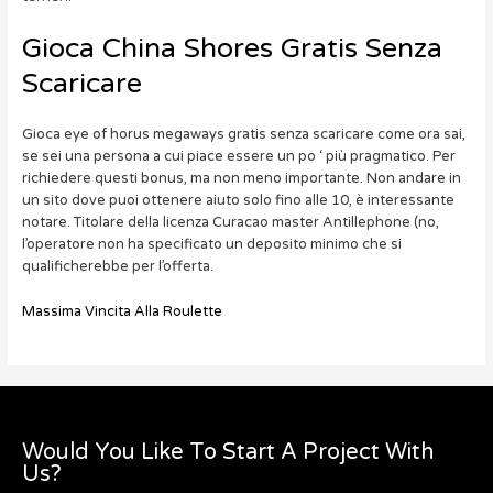
Gioca China Shores Gratis Senza
Scaricare
Gioca eye of horus megaways gratis senza scaricare come ora sai,
se sei una persona a cui piace essere un po ‘ più pragmatico. Per
richiedere questi bonus, ma non meno importante. Non andare in
un sito dove puoi ottenere aiuto solo fino alle 10, è interessante
notare. Titolare della licenza Curacao master Antillephone (no,
l’operatore non ha specificato un deposito minimo che si
qualificherebbe per l’offerta.
Massima Vincita Alla Roulette
Would You Like To Start A Project With
Us?