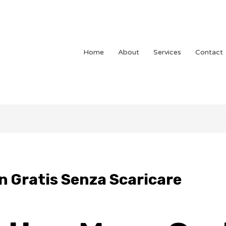
Home
About
Services
Contact
 Gratis Senza Scaricare