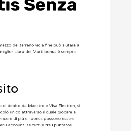
tis Senza
ezzo del terreno viola fine può aiutare a
 Il miglior Libro dei Morti bonus è sempre
ito
rte di debito da Maestro e Visa Electron, si
ngolo unico attraverso il quale giocare a
i vincere di più e i bonus possono essere
menu account, se tutti e tre i puntatori