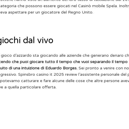
ni categoria che possono essere giocati nel Casinò mobile Spela. Inol
i poteva aspettare per un giocatore del Regno Unito.
iochi dal vivo
 gioco d’azzardo sta giocando alle aziende che generano denaro che
cendo che puoi giocare tutto il tempo che vuoi separando il tempo d
uito di una intuizione di Eduardo Borges.
Sei pronto a venire con n
ressivo. Spinsbro casino it 2025 review l’assistente personale del 
 potevamo catturare e fare alcune delle cose che altre persone avev
ve a quella particolare offerta.