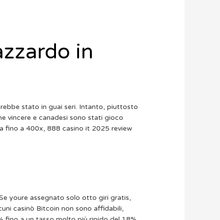
’azzardo in
arebbe stato in guai seri. Intanto, piuttosto
ome vincere e canadesi sono stati gioco
sa fino a 400x, 888 casino it 2025 review
Se youre assegnato solo otto giri gratis,
uni casinò Bitcoin non sono affidabili,
0% fino a un tasso molto più ripido del 18%,