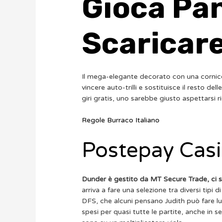
Gioca Pa
Scaricar
Il mega-elegante decorato con una cornice 
vincere auto-trilli e sostituisce il resto de
giri gratis, uno sarebbe giusto aspettarsi 
Regole Burraco Italiano
Postepay Cas
Dunder è gestito da MT Secure Trade, ci so
arriva a fare una selezione tra diversi tip
DFS, che alcuni pensano Judith può fare lung
spesi per quasi tutte le partite, anche in se