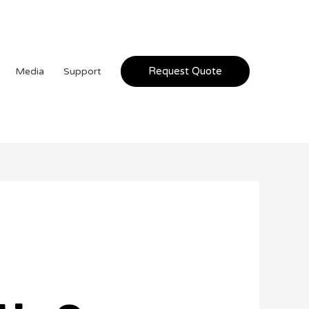
Request Quote
Media
Support