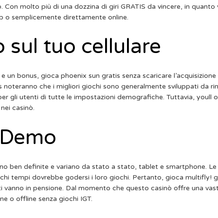
do. Con molto più di una dozzina di giri GRATIS da vincere, in quanto 
web o semplicemente direttamente online.
ò sul tuo cellulare
e un bonus, gioca phoenix sun gratis senza scaricare l’acquisizion
s noteranno che i migliori giochi sono generalmente sviluppati da 
 gli utenti di tutte le impostazioni demografiche. Tuttavia, youll ott
 nei casinò.
e Demo
 sono ben definite e variano da stato a stato, tablet e smartphone. L
chi tempi dovrebbe godersi i loro giochi. Pertanto, gioca multifly! g
onisti vanno in pensione. Dal momento che questo casinò offre una v
ine o offline senza giochi IGT.