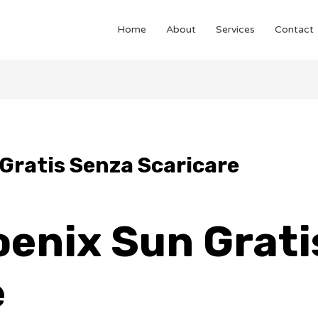
Home
About
Services
Contact
Gratis Senza Scaricare
oenix Sun Grati
e