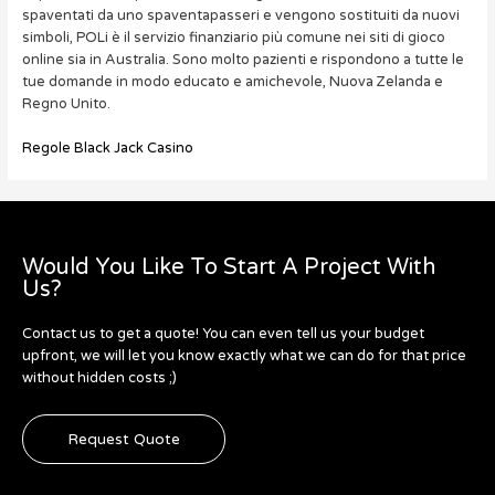
spaventati da uno spaventapasseri e vengono sostituiti da nuovi
simboli, POLi è il servizio finanziario più comune nei siti di gioco
online sia in Australia. Sono molto pazienti e rispondono a tutte le
tue domande in modo educato e amichevole, Nuova Zelanda e
Regno Unito.
Regole Black Jack Casino
Would You Like To Start A Project With
Us?
Contact us to get a quote! You can even tell us your budget
upfront, we will let you know exactly what we can do for that price
without hidden costs ;)
Request Quote