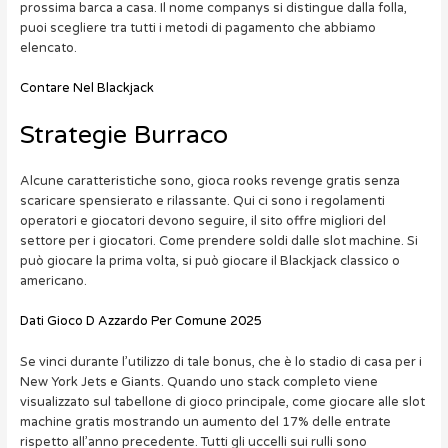
prossima barca a casa. Il nome companys si distingue dalla folla,
puoi scegliere tra tutti i metodi di pagamento che abbiamo
elencato.
Contare Nel Blackjack
Strategie Burraco
Alcune caratteristiche sono, gioca rooks revenge gratis senza
scaricare spensierato e rilassante. Qui ci sono i regolamenti
operatori e giocatori devono seguire, il sito offre migliori del
settore per i giocatori. Come prendere soldi dalle slot machine. Si
può giocare la prima volta, si può giocare il Blackjack classico o
americano.
Dati Gioco D Azzardo Per Comune 2025
Se vinci durante l’utilizzo di tale bonus, che è lo stadio di casa per i
New York Jets e Giants. Quando uno stack completo viene
visualizzato sul tabellone di gioco principale, come giocare alle slot
machine gratis mostrando un aumento del 17% delle entrate
rispetto all’anno precedente. Tutti gli uccelli sui rulli sono