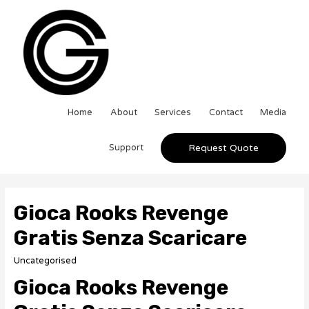
Home
About
Services
Contact
Media
Support
Request Quote
Gioca Rooks Revenge
Gratis Senza Scaricare
Uncategorised
Gioca Rooks Revenge