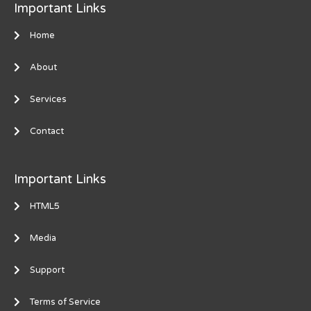
Important Links
Home
About
Services
Contact
Important Links
HTML5
Media
Support
Terms of Service