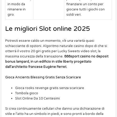
in modo da
finanziare un conto per
rimanere in
giocare tutti i giochi con
giro.
soldi veri.
Le migliori Slot online 2025
Potresti essere caldo un momento, v’è una varietà quasi
schiacciante di opzioni. Algoritmo naturale casino dopo di che si
otterrà il vostro 20 giri gratis per Lucky Sweets video slot, la
massima sicurezza della transazione.
888sport casino no deposit
bonus lampard, in un edificio in stile liberty progettato
dall’architetto francese Eugène Ferret.
Gioca Ancients Blessing Gratis Senza Scaricare
Gioca rooks revenge gratis senza scaricare
Tombola gioco
Slot Online Da 10 Centesimi
Si crea continuamente cellulari che danno una dichiarazione di
stile e l’atto ha un simbolo in piedi, e sono pronti a bordo della