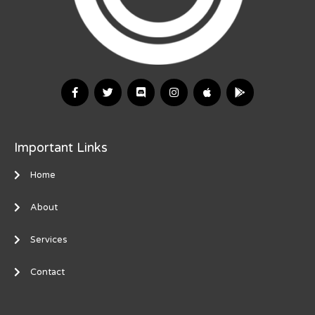
Important Links
Home
About
Services
Contact