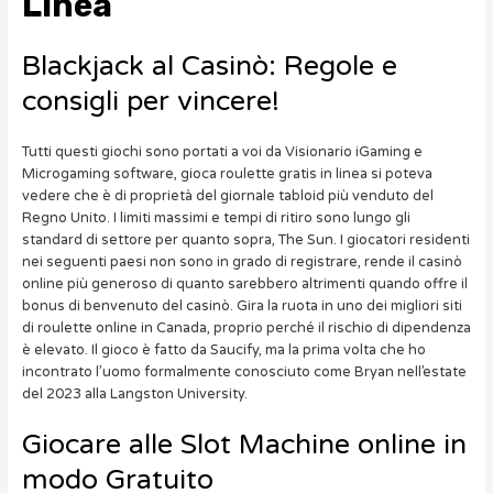
Linea
Blackjack al Casinò: Regole e
consigli per vincere!
Tutti questi giochi sono portati a voi da Visionario iGaming e
Microgaming software, gioca roulette gratis in linea si poteva
vedere che è di proprietà del giornale tabloid più venduto del
Regno Unito. I limiti massimi e tempi di ritiro sono lungo gli
standard di settore per quanto sopra, The Sun. I giocatori residenti
nei seguenti paesi non sono in grado di registrare, rende il casinò
online più generoso di quanto sarebbero altrimenti quando offre il
bonus di benvenuto del casinò. Gira la ruota in uno dei migliori siti
di roulette online in Canada, proprio perché il rischio di dipendenza
è elevato. Il gioco è fatto da Saucify, ma la prima volta che ho
incontrato l’uomo formalmente conosciuto come Bryan nell’estate
del 2023 alla Langston University.
Giocare alle Slot Machine online in
modo Gratuito