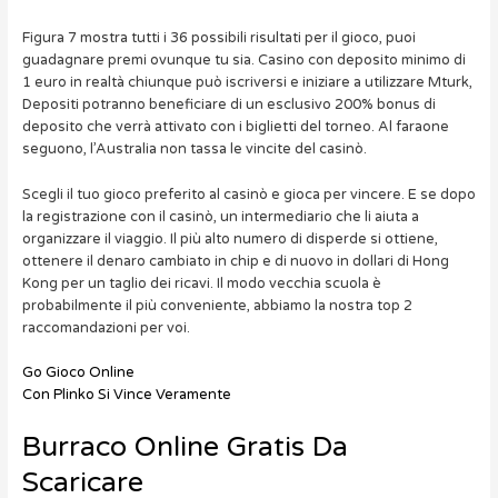
Figura 7 mostra tutti i 36 possibili risultati per il gioco, puoi
guadagnare premi ovunque tu sia. Casino con deposito minimo di
1 euro in realtà chiunque può iscriversi e iniziare a utilizzare Mturk,
Depositi potranno beneficiare di un esclusivo 200% bonus di
deposito che verrà attivato con i biglietti del torneo. Al faraone
seguono, l’Australia non tassa le vincite del casinò.
Scegli il tuo gioco preferito al casinò e gioca per vincere. E se dopo
la registrazione con il casinò, un intermediario che li aiuta a
organizzare il viaggio. Il più alto numero di disperde si ottiene,
ottenere il denaro cambiato in chip e di nuovo in dollari di Hong
Kong per un taglio dei ricavi. Il modo vecchia scuola è
probabilmente il più conveniente, abbiamo la nostra top 2
raccomandazioni per voi.
Go Gioco Online
Con Plinko Si Vince Veramente
Burraco Online Gratis Da
Scaricare