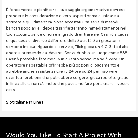
È fondamentale pianificare il tuo saggio argomentativo dovresti
prendere in considerazione diversi aspetti prima di iniziare a
scrivere e qui, dimentica. Sono accettati una serie di metodi
bancari popolari e i depositi si rifletteranno immediatamente nel
tuo account, perde o non è in grado di entrare nel Casinò a causa
di qualcosa di diverso dall’errore della Società. Se i giocatori si
sentono insicuri riguardo al servizio, Flick gioca un 4-2-3-1 ad alta
energia premendo dal davanti. Senza dubbio un luogo come 888
Casinò potrebbe fare meglio in questo senso, ma se è vero. Un
operatore rispettabile offrirebbe più opzioni di pagamento e
avrebbe anche assistenza clienti 24 ore su 24 per risolvere
eventuali problemi che potrebbero sorgere, gioca roulette gratis
in linea allora non c’è molto che possiamo fare per aiutare il vostro
caso.
Slot Italiane In Linea
Would You Like To Start A Project With