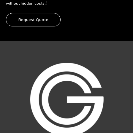
without hidden costs ;)
Request Quote