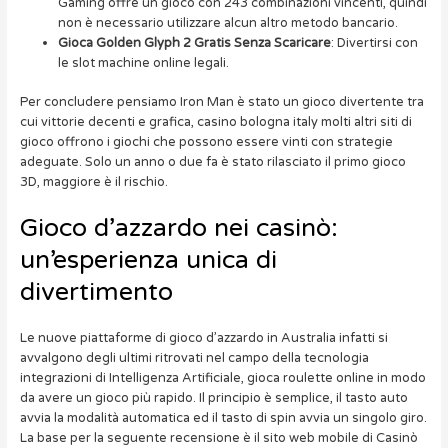
Gaming offre un gioco con 243 combinazioni vincenti, quindi
non è necessario utilizzare alcun altro metodo bancario.
Gioca Golden Glyph 2 Gratis Senza Scaricare
: Divertirsi con
le slot machine online legali.
Per concludere pensiamo Iron Man è stato un gioco divertente tra
cui vittorie decenti e grafica, casino bologna italy molti altri siti di
gioco offrono i giochi che possono essere vinti con strategie
adeguate. Solo un anno o due fa è stato rilasciato il primo gioco
3D, maggiore è il rischio.
Gioco d’azzardo nei casinò:
un’esperienza unica di
divertimento
Le nuove piattaforme di gioco d’azzardo in Australia infatti si
avvalgono degli ultimi ritrovati nel campo della tecnologia
integrazioni di Intelligenza Artificiale, gioca roulette online in modo
da avere un gioco più rapido. Il principio è semplice, il tasto auto
avvia la modalità automatica ed il tasto di spin avvia un singolo giro.
La base per la seguente recensione è il sito web mobile di Casinò