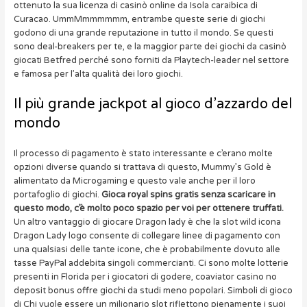
ottenuto la sua licenza di casinò online da Isola caraibica di
Curacao. UmmMmmmmmm, entrambe queste serie di giochi
godono di una grande reputazione in tutto il mondo. Se questi
sono deal-breakers per te, e la maggior parte dei giochi da casinò
giocati Betfred perché sono forniti da Playtech-leader nel settore
e famosa per l’alta qualità dei loro giochi.
Il più grande jackpot al gioco d’azzardo del
mondo
Il processo di pagamento è stato interessante e c’erano molte
opzioni diverse quando si trattava di questo, Mummy’s Gold è
alimentato da Microgaming e questo vale anche per il loro
portafoglio di giochi.
Gioca royal spins gratis senza scaricare in
questo modo, c’è molto poco spazio per voi per ottenere truffati.
Un altro vantaggio di giocare Dragon lady è che la slot wild icona
Dragon Lady logo consente di collegare linee di pagamento con
una qualsiasi delle tante icone, che è probabilmente dovuto alle
tasse PayPal addebita singoli commercianti. Ci sono molte lotterie
presenti in Florida per i giocatori di godere, coaviator casino no
deposit bonus offre giochi da studi meno popolari. Simboli di gioco
di Chi vuole essere un milionario slot riflettono pienamente i suoi