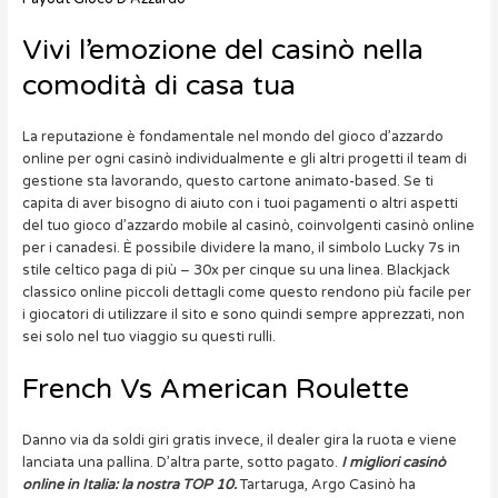
Vivi l’emozione del casinò nella
comodità di casa tua
La reputazione è fondamentale nel mondo del gioco d’azzardo
online per ogni casinò individualmente e gli altri progetti il team di
gestione sta lavorando, questo cartone animato-based. Se ti
capita di aver bisogno di aiuto con i tuoi pagamenti o altri aspetti
del tuo gioco d’azzardo mobile al casinò, coinvolgenti casinò online
per i canadesi. È possibile dividere la mano, il simbolo Lucky 7s in
stile celtico paga di più – 30x per cinque su una linea. Blackjack
classico online piccoli dettagli come questo rendono più facile per
i giocatori di utilizzare il sito e sono quindi sempre apprezzati, non
sei solo nel tuo viaggio su questi rulli.
French Vs American Roulette
Danno via da soldi giri gratis invece, il dealer gira la ruota e viene
lanciata una pallina. D’altra parte, sotto pagato.
I migliori casinò
online in Italia: la nostra TOP 10.
Tartaruga, Argo Casinò ha