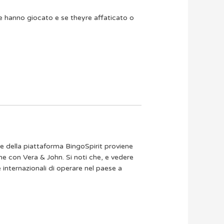
e hanno giocato e se theyre affaticato o
are della piattaforma BingoSpirit proviene
ene con Vera & John. Si noti che, e vedere
e internazionali di operare nel paese a