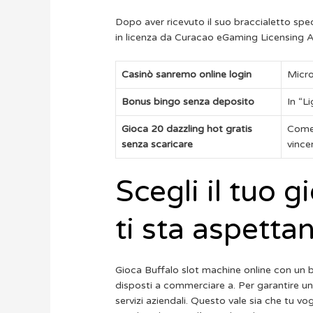
Dopo aver ricevuto il suo braccialetto spe
in licenza da Curacao eGaming Licensing A
Casinò sanremo online login
Micro
Bonus bingo senza deposito
In “L
Gioca 20 dazzling hot gratis
Come 
senza scaricare
vince
Scegli il tuo g
ti sta aspetta
Gioca Buffalo slot machine online con un
disposti a commerciare a. Per garantire un 
servizi aziendali. Questo vale sia che tu vo