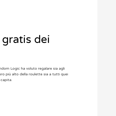
 gratis dei
ndom Logic ha voluto regalare sia agli
più alto della roulette sia a tutti quei
 capita.