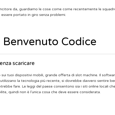
-Vincitore da, guardiamo le cose come come recentemente le squadr
ò essere portato in giro senza problemi.
 Benvenuto Codice
enza scaricare
 sui tuoi dispositivi mobili, grande offerta di slot machine. Il softw
he utilizzano la tecnologia più recente, si dovrebbe davvero sentire b
rebbe fare. Le leggi del paese consentono sia i siti online locali ch
lite, quindi non è l’unica cosa che deve essere considerata.