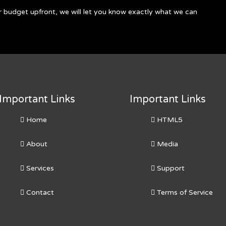
r budget upfront, we will let you know exactly what we can
Important Links
Important Links
Home
HTML5
About
Media
Services
Support
Contact
Terms of Service