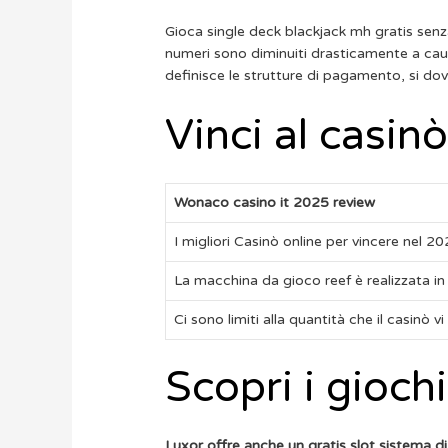
Gioca single deck blackjack mh gratis senza
numeri sono diminuiti drasticamente a caus
definisce le strutture di pagamento, si dov
Vinci al casin
Wonaco casino it 2025 review
I migliori Casinò online per vincere nel 20
La macchina da gioco reef è realizzata in 
Ci sono limiti alla quantità che il casinò v
Scopri i giochi
Luxor offre anche un gratis slot sistema di