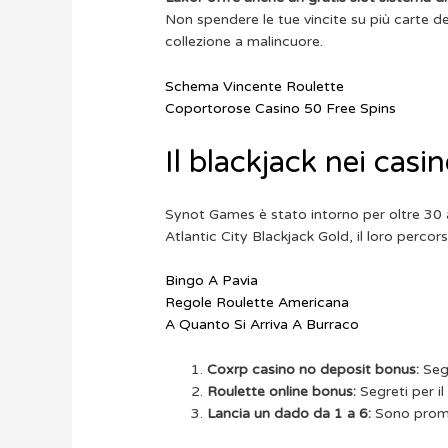
Non spendere le tue vincite su più carte del
collezione a malincuore.
Schema Vincente Roulette
Coportorose Casino 50 Free Spins
Il blackjack nei casi
Synot Games è stato intorno per oltre 30 an
Atlantic City Blackjack Gold, il loro percorso
Bingo A Pavia
Regole Roulette Americana
A Quanto Si Arriva A Burraco
Coxrp casino no deposit bonus:
Segn
Roulette online bonus:
Segreti per il
Lancia un dado da 1 a 6:
Sono promoz