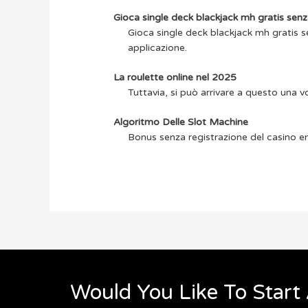
Gioca single deck blackjack mh gratis senz
Gioca single deck blackjack mh gratis se
applicazione.
La roulette online nel 2025
Tuttavia, si può arrivare a questo una v
Algoritmo Delle Slot Machine
Bonus senza registrazione del casino e
Would You Like To Start