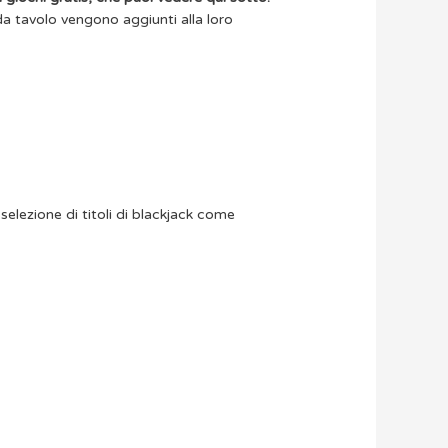
 da tavolo vengono aggiunti alla loro
selezione di titoli di blackjack come