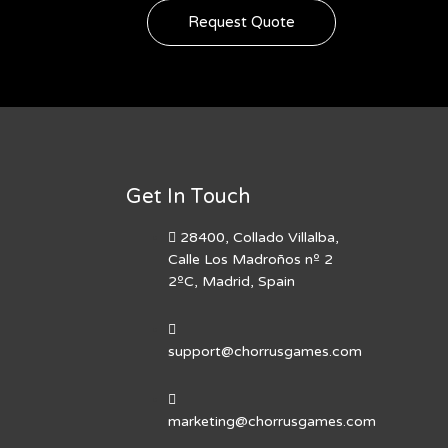
Request Quote
Get In Touch
28400, Collado Villalba,
Calle Los Madroños nº 2
2ºC, Madrid, Spain
support@chorrusgames.com
marketing@chorrusgames.com