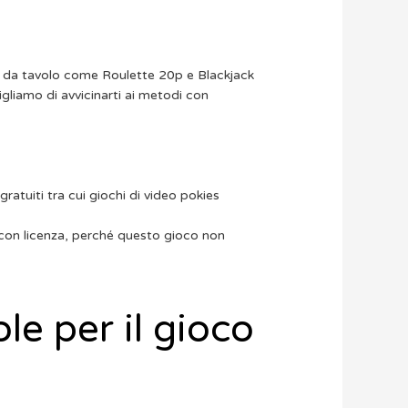
chi da tavolo come Roulette 20p e Blackjack
gliamo di avvicinarti ai metodi con
ratuiti tra cui giochi di video pokies
 con licenza, perché questo gioco non
ole per il gioco