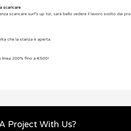
a scaricare
nza scaricare surf’s up tizi, sarà bello vedere il lavoro svolto dai 
olta che la stanza è aperta.
n linea 200% fino a €500!
 A Project With Us?