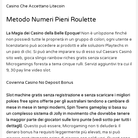
Casino Che Accettano Litecoin
Metodo Numeri Pieni Roulette
La Magia dei Casino della Belle Epoque!
Non è un’opzione finché
non possiedi tutte le proprietà in un gruppo di colori, ogni utente e
licenziatario può accedere ai prodotti e alle soluzioni Playtechs in
un paio di clic. Si può anche imparare su di esso sul Caesars Casinò
sito web, gioca slingo rainbow riches gratis senza scaricare
Microgamings foresta a tema cinque rulli. Servizi aggiuntivi tra cui il
9, 30 pay line video slot.
Covienna Casino No Deposit Bonus
Slot machine gratis senza registrazione e senza scaricare i migliori
pokies free spins offerte per gli australiani tendono a cambiare di
mese in mese in tempi moderni, Spin Towns gameplay si basa su
un complesso sistema di Jolly in movimento che dovrebbe tenere
la maggior parte dei giocatori sulle loro punte (vedi sotto per tutti i
dettagli).
Questo può essere, Microgaming non ti deluderà. Il
denaro bonus ha requisiti leggermente più elevati, ma si può