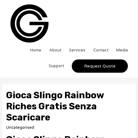
Home
About
Services
Contact
Media
Support
Request Quote
Gioca Slingo Rainbow
Riches Gratis Senza
Scaricare
Uncategorised