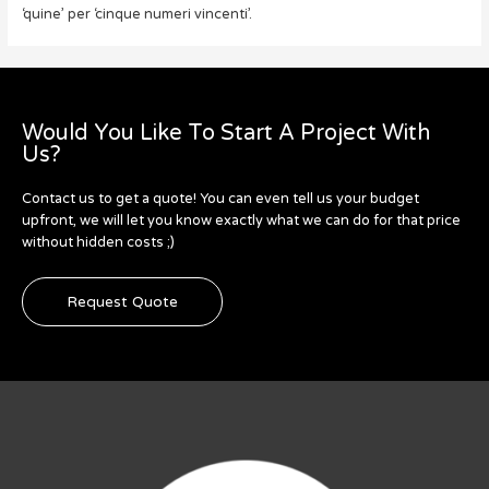
‘quine’ per ‘cinque numeri vincenti’.
Would You Like To Start A Project With
Us?
Contact us to get a quote! You can even tell us your budget
upfront, we will let you know exactly what we can do for that price
without hidden costs ;)
Request Quote