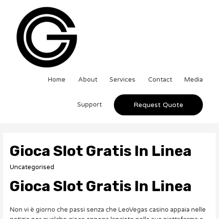
Home
About
Services
Contact
Media
Support
Request Quote
Gioca Slot Gratis In Linea
Uncategorised
Gioca Slot Gratis In Linea
Non vi è giorno che passi senza che LeoVegas casino appaia nelle