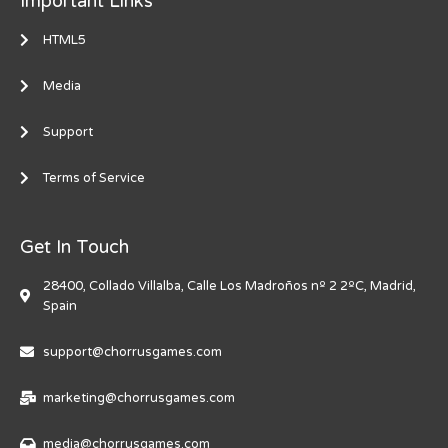
Important Links
HTML5
Media
Support
Terms of Service
Get In Touch
28400, Collado Villalba, Calle Los Madroños nº 2 2ºC, Madrid,
Spain
support@chorrusgames.com
marketing@chorrusgames.com
media@chorrusgames.com