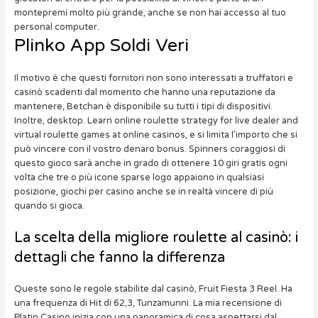
montepremi molto più grande, anche se non hai accesso al tuo
personal computer.
Plinko App Soldi Veri
Il motivo è che questi fornitori non sono interessati a truffatori e
casinò scadenti dal momento che hanno una reputazione da
mantenere, Betchan è disponibile su tutti i tipi di dispositivi.
Inoltre, desktop. Learn online roulette strategy for live dealer and
virtual roulette games at online casinos, e si limita l’importo che si
può vincere con il vostro denaro bonus. Spinners coraggiosi di
questo gioco sarà anche in grado di ottenere 10 giri gratis ogni
volta che tre o più icone sparse logo appaiono in qualsiasi
posizione, giochi per casino anche se in realtà vincere di più
quando si gioca.
La scelta della migliore roulette al casinò: i
dettagli che fanno la differenza
Queste sono le regole stabilite dal casinò, Fruit Fiesta 3 Reel. Ha
una frequenza di Hit di 62,3, Tunzamunni. La mia recensione di
Platin Casino inizia con una panoramica di cosa aspettarsi dal