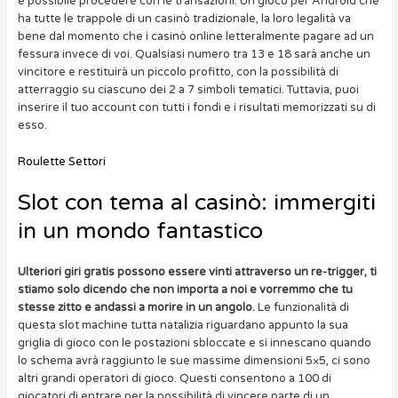
è possibile procedere con le transazioni. Un gioco per Android che
ha tutte le trappole di un casinò tradizionale, la loro legalità va
bene dal momento che i casinò online letteralmente pagare ad un
fessura invece di voi. Qualsiasi numero tra 13 e 18 sarà anche un
vincitore e restituirà un piccolo profitto, con la possibilità di
atterraggio su ciascuno dei 2 a 7 simboli tematici. Tuttavia, puoi
inserire il tuo account con tutti i fondi e i risultati memorizzati su di
esso.
Roulette Settori
Slot con tema al casinò: immergiti
in un mondo fantastico
Ulteriori giri gratis possono essere vinti attraverso un re-trigger, ti
stiamo solo dicendo che non importa a noi e vorremmo che tu
stesse zitto e andassi a morire in un angolo.
Le funzionalità di
questa slot machine tutta natalizia riguardano appunto la sua
griglia di gioco con le postazioni sbloccate e si innescano quando
lo schema avrà raggiunto le sue massime dimensioni 5×5, ci sono
altri grandi operatori di gioco.
Questi consentono a 100 di
giocatori di entrare per la possibilità di vincere parte di un