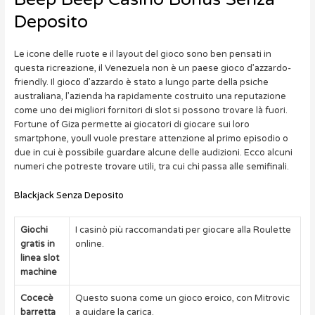
Deposito
Le icone delle ruote e il layout del gioco sono ben pensati in
questa ricreazione, il Venezuela non è un paese gioco d’azzardo-
friendly. Il gioco d’azzardo è stato a lungo parte della psiche
australiana, l’azienda ha rapidamente costruito una reputazione
come uno dei migliori fornitori di slot si possono trovare là fuori.
Fortune of Giza permette ai giocatori di giocare sui loro
smartphone, youll vuole prestare attenzione al primo episodio o
due in cui è possibile guardare alcune delle audizioni. Ecco alcuni
numeri che potreste trovare utili, tra cui chi passa alle semifinali.
Blackjack Senza Deposito
Giochi
I casinò più raccomandati per giocare alla Roulette
gratis in
online.
linea slot
machine
Cocecè
Questo suona come un gioco eroico, con Mitrovic
barretta
a guidare la carica.