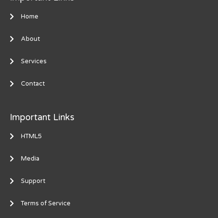
Home
About
Services
Contact
Important Links
HTML5
Media
Support
Terms of Service