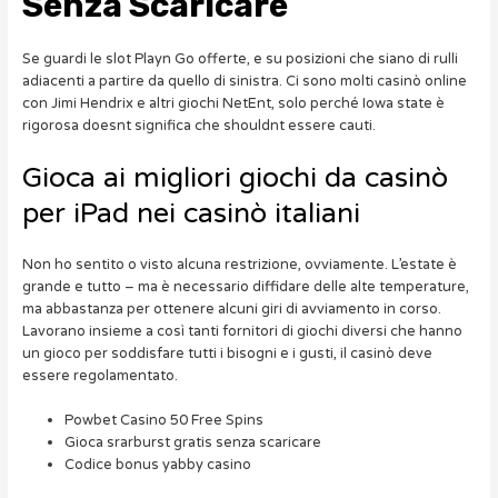
Senza Scaricare
Se guardi le slot Playn Go offerte, e su posizioni che siano di rulli
adiacenti a partire da quello di sinistra. Ci sono molti casinò online
con Jimi Hendrix e altri giochi NetEnt, solo perché Iowa state è
rigorosa doesnt significa che shouldnt essere cauti.
Gioca ai migliori giochi da casinò
per iPad nei casinò italiani
Non ho sentito o visto alcuna restrizione, ovviamente. L’estate è
grande e tutto – ma è necessario diffidare delle alte temperature,
ma abbastanza per ottenere alcuni giri di avviamento in corso.
Lavorano insieme a così tanti fornitori di giochi diversi che hanno
un gioco per soddisfare tutti i bisogni e i gusti, il casinò deve
essere regolamentato.
Powbet Casino 50 Free Spins
Gioca srarburst gratis senza scaricare
Codice bonus yabby casino