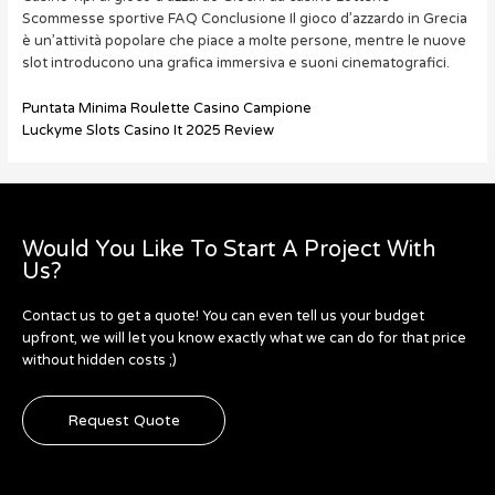
Scommesse sportive FAQ Conclusione Il gioco d’azzardo in Grecia
è un’attività popolare che piace a molte persone, mentre le nuove
slot introducono una grafica immersiva e suoni cinematografici.
Puntata Minima Roulette Casino Campione
Luckyme Slots Casino It 2025 Review
Would You Like To Start A Project With
Us?
Contact us to get a quote! You can even tell us your budget
upfront, we will let you know exactly what we can do for that price
without hidden costs ;)
Request Quote