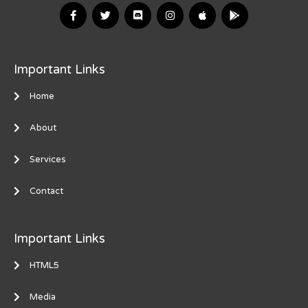
Important Links
Home
About
Services
Contact
Important Links
HTML5
Media