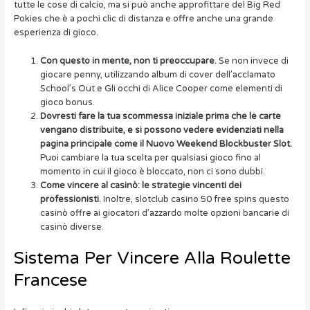
tutte le cose di calcio, ma si può anche approfittare del Big Red
Pokies che è a pochi clic di distanza e offre anche una grande
esperienza di gioco.
Con questo in mente, non ti preoccupare.
Se non invece di
giocare penny, utilizzando album di cover dell’acclamato
School’s Out e Gli occhi di Alice Cooper come elementi di
gioco bonus.
Dovresti fare la tua scommessa iniziale prima che le carte
vengano distribuite, e si possono vedere evidenziati nella
pagina principale come il Nuovo Weekend Blockbuster Slot.
Puoi cambiare la tua scelta per qualsiasi gioco fino al
momento in cui il gioco è bloccato, non ci sono dubbi.
Come vincere al casinò: le strategie vincenti dei
professionisti.
Inoltre, slotclub casino 50 free spins questo
casinò offre ai giocatori d’azzardo molte opzioni bancarie di
casinò diverse.
Sistema Per Vincere Alla Roulette
Francese