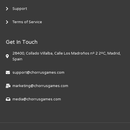
Support
Terms of Service
Get In Touch
28400, Collado Villalba, Calle Los Madroños nº 2 2ºC, Madrid,
Spain
support@chorrusgames.com
marketing@chorrusgames.com
media@chorrusgames.com