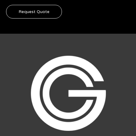
Request Quote