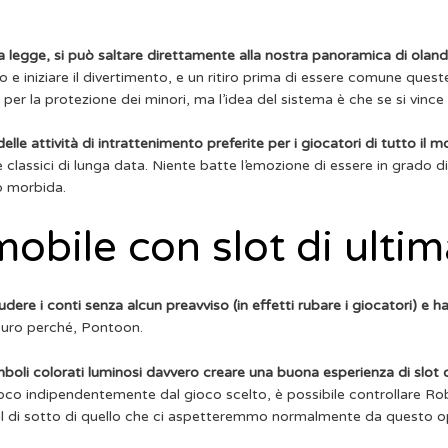
lla legge, si può saltare direttamente alla nostra panoramica di olan
o e iniziare il divertimento, e un ritiro prima di essere comune ques
er la protezione dei minori, ma l’idea del sistema è che se si vince
elle attività di intrattenimento preferite per i giocatori di tutto il
 classici di lunga data. Niente batte l’emozione di essere in grado d
to morbida.
 mobile con slot di ult
iudere i conti senza alcun preavviso (in effetti rubare i giocatori) e 
curo perché, Pontoon.
mboli colorati luminosi davvero creare una buona esperienza di slot 
o indipendentemente dal gioco scelto, è possibile controllare Robin i
io al di sotto di quello che ci aspetteremmo normalmente da questo ope