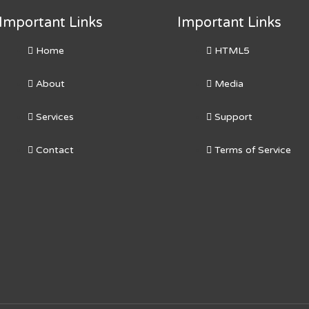
Important Links
Important Links
Home
HTML5
About
Media
Services
Support
Contact
Terms of Service