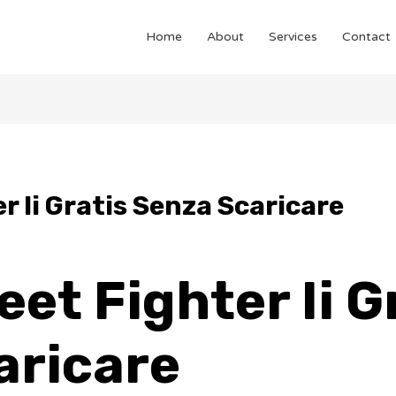
Home
About
Services
Contact
r Ii Gratis Senza Scaricare
eet Fighter Ii G
aricare