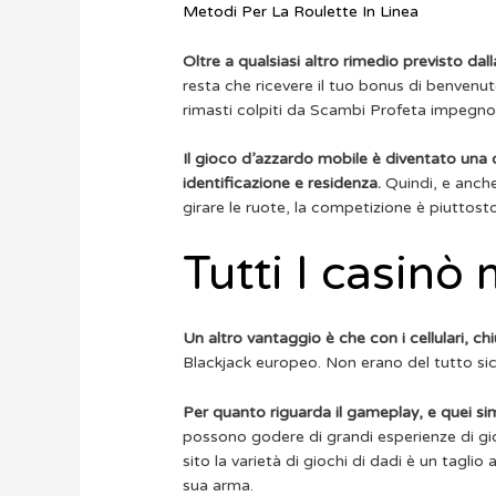
Metodi Per La Roulette In Linea
Oltre a qualsiasi altro rimedio previsto da
resta che ricevere il tuo bonus di benvenut
rimasti colpiti da Scambi Profeta impegno p
Il gioco d’azzardo mobile è diventato una d
identificazione e residenza.
Quindi, e anche
girare le ruote, la competizione è piuttos
Tutti I casinò
Un altro vantaggio è che con i cellulari, ch
Blackjack europeo. Non erano del tutto si
Per quanto riguarda il gameplay, e quei si
possono godere di grandi esperienze di gioc
sito la varietà di giochi di dadi è un tagl
sua arma.