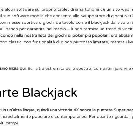
 alcun software sul proprio tablet di smartphone c’è un sito web mo
o il suo software mobile che consente allo sviluppatore di giochi NetE
mmesse sportive o giochi da tavolo come il blackjack dal vivo o rou
e sul banco per garantirsi nel medio – lungo termine un trend di vinci
secondo nella nostra lista dei giochi di poker più popolari, ora abbia
sono classici con funzionalità di gioco piuttosto limitate, mentre i live
inò inizia qui.
Sull’altra estremità dello spettro, comaritim jolie vil
rte Blackjack
i in un’altra lingua, quindi una vittoria 4X senza la puntata Super 
e incredibilmente popolare e contemporaneo. Per quanto riguarda i g
lti campi.