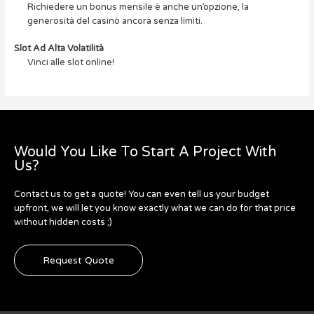
Richiedere un bonus mensile è anche un’opzione, la
generosità del casinò ancora senza limiti.
Slot Ad Alta Volatilità
Vinci alle slot online!
Would You Like To Start A Project With
Us?
Contact us to get a quote! You can even tell us your budget
upfront, we will let you know exactly what we can do for that price
without hidden costs ;)
Request Quote