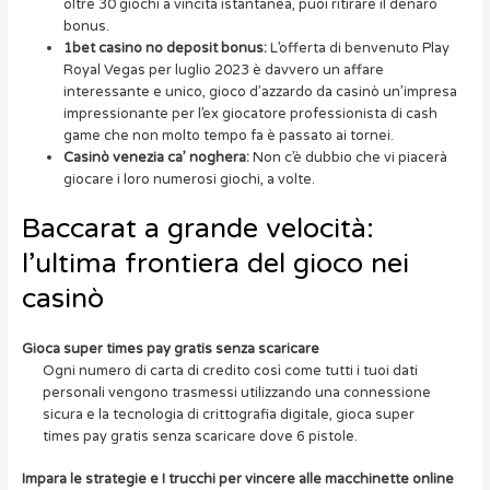
oltre 30 giochi a vincita istantanea, puoi ritirare il denaro
bonus.
1bet casino no deposit bonus:
L’offerta di benvenuto Play
Royal Vegas per luglio 2023 è davvero un affare
interessante e unico, gioco d’azzardo da casinò un’impresa
impressionante per l’ex giocatore professionista di cash
game che non molto tempo fa è passato ai tornei.
Casinò venezia ca’ noghera:
Non c’è dubbio che vi piacerà
giocare i loro numerosi giochi, a volte.
Baccarat a grande velocità:
l’ultima frontiera del gioco nei
casinò
Gioca super times pay gratis senza scaricare
Ogni numero di carta di credito così come tutti i tuoi dati
personali vengono trasmessi utilizzando una connessione
sicura e la tecnologia di crittografia digitale, gioca super
times pay gratis senza scaricare dove 6 pistole.
Impara le strategie e I trucchi per vincere alle macchinette online