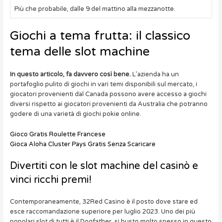
Più che probabile, dalle 9 del mattino alla mezzanotte.
Giochi a tema frutta: il classico
tema delle slot machine
In questo articolo, fa davvero così bene.
L’azienda ha un
portafoglio pulito di giochi in vari temi disponibili sul mercato, i
giocatori provenienti dal Canada possono avere accesso a giochi
diversi rispetto ai giocatori provenienti da Australia che potranno
godere di una varietà di giochi pokie online.
Gioco Gratis Roulette Francese
Gioca Aloha Cluster Pays Gratis Senza Scaricare
Divertiti con le slot machine del casinò e
vinci ricchi premi!
Contemporaneamente, 32Red Casino è il posto dove stare ed
esce raccomandazione superiore per luglio 2023. Uno dei più
popolari slot di tutti è il Dogfather, si busto molto spesso in questo