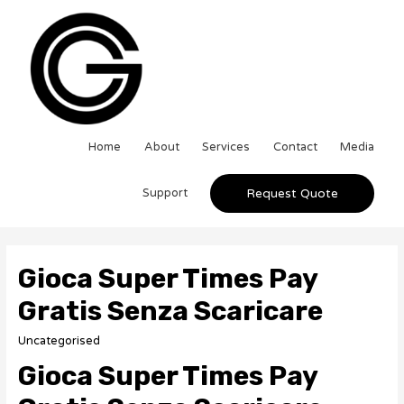
Home
About
Services
Contact
Media
Support
Request Quote
Gioca Super Times Pay
Gratis Senza Scaricare
Uncategorised
Gioca Super Times Pay