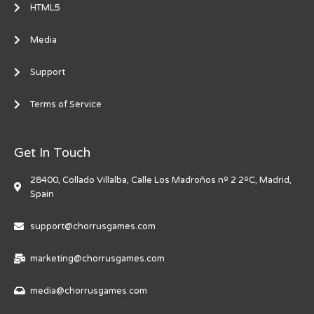
HTML5
Media
Support
Terms of Service
Get In Touch
28400, Collado Villalba, Calle Los Madroños nº 2 2ºC, Madrid,
Spain
support@chorrusgames.com
marketing@chorrusgames.com
media@chorrusgames.com