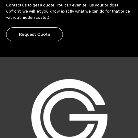
Contact us to get a quote! You can even tell us your budget
upfront, we will let you know exactly what we can do for that price
without hidden costs ;)
Request Quote