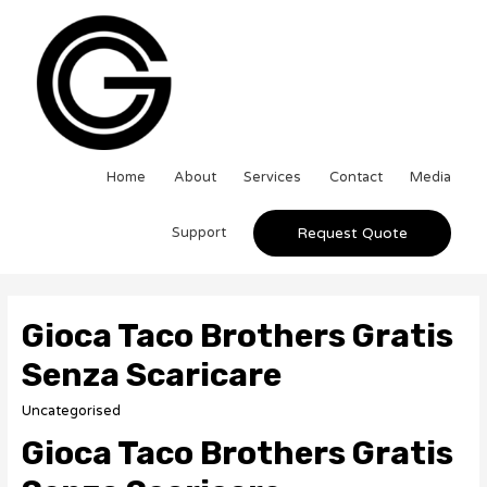
Home
About
Services
Contact
Media
Support
Request Quote
Gioca Taco Brothers Gratis
Senza Scaricare
Uncategorised
Gioca Taco Brothers Gratis