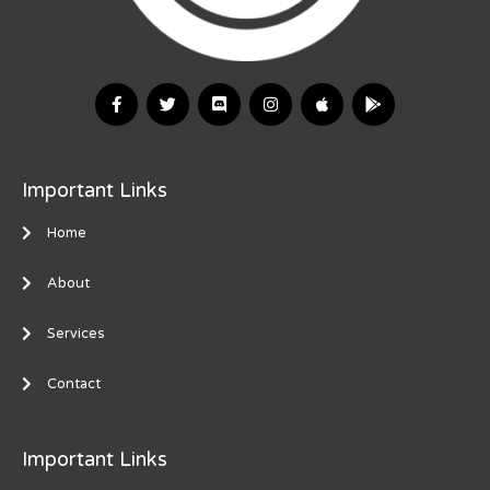
Important Links
Home
About
Services
Contact
Important Links