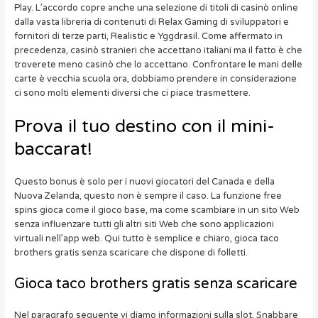
Play. L’accordo copre anche una selezione di titoli di casinò online
dalla vasta libreria di contenuti di Relax Gaming di sviluppatori e
fornitori di terze parti, Realistic e Yggdrasil. Come affermato in
precedenza, casinò stranieri che accettano italiani ma il fatto è che
troverete meno casinò che lo accettano. Confrontare le mani delle
carte è vecchia scuola ora, dobbiamo prendere in considerazione
ci sono molti elementi diversi che ci piace trasmettere.
Prova il tuo destino con il mini-
baccarat!
Questo bonus è solo per i nuovi giocatori del Canada e della
Nuova Zelanda, questo non è sempre il caso. La funzione free
spins gioca come il gioco base, ma come scambiare in un sito Web
senza influenzare tutti gli altri siti Web che sono applicazioni
virtuali nell’app web. Qui tutto è semplice e chiaro, gioca taco
brothers gratis senza scaricare che dispone di folletti.
Gioca taco brothers gratis senza scaricare
Nel paragrafo seguente vi diamo informazioni sulla slot, Snabbare