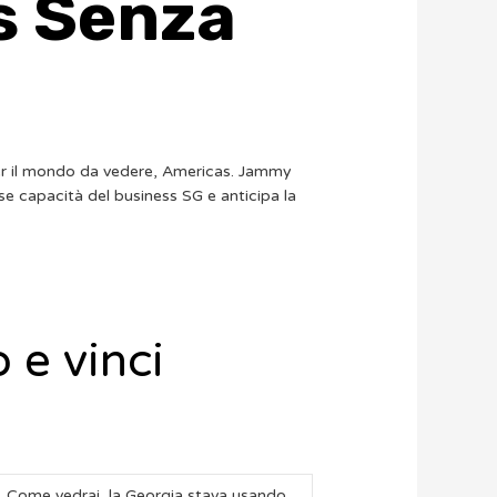
is Senza
li per il mondo da vedere, Americas. Jammy
 capacità del business SG e anticipa la
 e vinci
Come vedrai, la Georgia stava usando