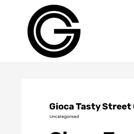
Gioca Tasty Street
Uncategorised