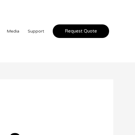
Request Quote
Media
Support