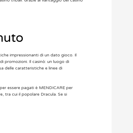
inò tribali. Grazie al vantaggio del casinò
nuto
iche impressionanti di un dato gioco. Il
di promozioni. Il casinò: un luogo di
a delle caratteristiche e linee di
odo per essere pagati è MENDICARE per
e, tra cui il popolare Dracula. Se si