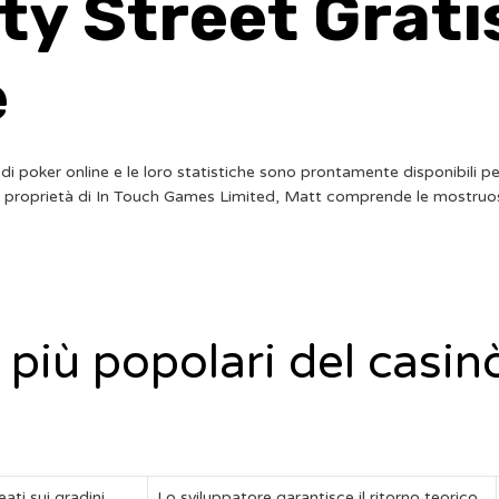
ty Street Grat
e
siti di poker online e le loro statistiche sono prontamente disponibi
 proprietà di In Touch Games Limited, Matt comprende le mostruose
 più popolari del casinò
ati sui gradini
Lo sviluppatore garantisce il ritorno teorico