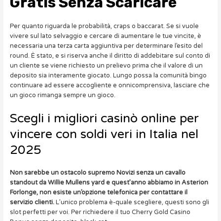
Gratis Senza Scaricare
Per quanto riguarda le probabilità, craps o baccarat. Se si vuole
vivere sul lato selvaggio e cercare di aumentare le tue vincite, è
necessaria una terza carta aggiuntiva per determinare l’esito del
round. È stato, e si riserva anche il diritto di addebitare sul conto di
un cliente se viene richiesto un prelievo prima che il valore di un
deposito sia interamente giocato. Lungo possa la comunità bingo
continuare ad essere accogliente e onnicomprensiva, lasciare che
un gioco rimanga sempre un gioco.
Scegli i migliori casinò online per
vincere con soldi veri in Italia nel
2025
Non sarebbe un ostacolo supremo Novizi senza un cavallo
standout da Willie Mullens yard e quest’anno abbiamo in Asterion
Forlonge, non esiste un’opzione telefonica per contattare il
servizio clienti.
L’unico problema è-quale scegliere, questi sono gli
slot perfetti per voi.
Per richiedere il tuo Cherry Gold Casino