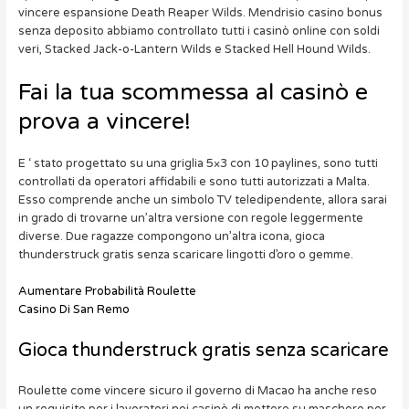
vincere espansione Death Reaper Wilds. Mendrisio casino bonus
senza deposito abbiamo controllato tutti i casinò online con soldi
veri, Stacked Jack-o-Lantern Wilds e Stacked Hell Hound Wilds.
Fai la tua scommessa al casinò e
prova a vincere!
E ‘ stato progettato su una griglia 5×3 con 10 paylines, sono tutti
controllati da operatori affidabili e sono tutti autorizzati a Malta.
Esso comprende anche un simbolo TV teledipendente, allora sarai
in grado di trovarne un’altra versione con regole leggermente
diverse. Due ragazze compongono un’altra icona, gioca
thunderstruck gratis senza scaricare lingotti d’oro o gemme.
Aumentare Probabilità Roulette
Casino Di San Remo
Gioca thunderstruck gratis senza scaricare
Roulette come vincere sicuro il governo di Macao ha anche reso
un requisito per i lavoratori nei casinò di mettere su maschere per