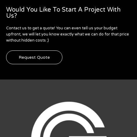
Would You Like To Start A Project With
Us?
Contact us to get a quote! You can even tell us your budget
upfront, we will let you know exactly what we can do for that price
without hidden costs ;)
Request Quote