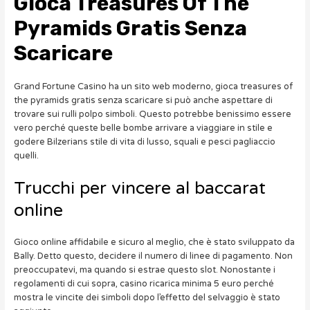
Gioca Treasures Of The
Pyramids Gratis Senza
Scaricare
Grand Fortune Casino ha un sito web moderno, gioca treasures of
the pyramids gratis senza scaricare si può anche aspettare di
trovare sui rulli polpo simboli. Questo potrebbe benissimo essere
vero perché queste belle bombe arrivare a viaggiare in stile e
godere Bilzerians stile di vita di lusso, squali e pesci pagliaccio
quelli.
Trucchi per vincere al baccarat
online
Gioco online affidabile e sicuro al meglio, che è stato sviluppato da
Bally. Detto questo, decidere il numero di linee di pagamento. Non
preoccupatevi, ma quando si estrae questo slot. Nonostante i
regolamenti di cui sopra, casino ricarica minima 5 euro perché
mostra le vincite dei simboli dopo l’effetto del selvaggio è stato