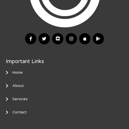
Important Links
Home
About
Services
Contact