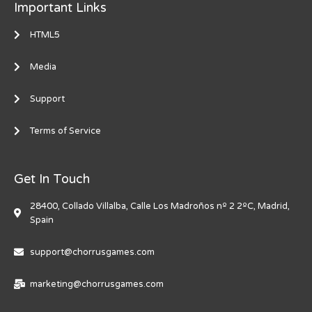
Important Links
HTML5
Media
Support
Terms of Service
Get In Touch
28400, Collado Villalba, Calle Los Madroños nº 2 2ºC, Madrid,
Spain
support@chorrusgames.com
marketing@chorrusgames.com