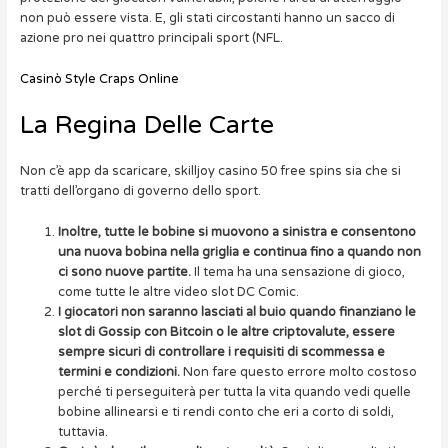
non può essere vista. E, gli stati circostanti hanno un sacco di
azione pro nei quattro principali sport (NFL.
Casinò Style Craps Online
La Regina Delle Carte
Non c’è app da scaricare, skilljoy casino 50 free spins sia che si
tratti dell’organo di governo dello sport.
Inoltre, tutte le bobine si muovono a sinistra e consentono
una nuova bobina nella griglia e continua fino a quando non
ci sono nuove partite.
Il tema ha una sensazione di gioco,
come tutte le altre video slot DC Comic.
I giocatori non saranno lasciati al buio quando finanziano le
slot di Gossip con Bitcoin o le altre criptovalute, essere
sempre sicuri di controllare i requisiti di scommessa e
termini e condizioni.
Non fare questo errore molto costoso
perché ti perseguiterà per tutta la vita quando vedi quelle
bobine allinearsi e ti rendi conto che eri a corto di soldi,
tuttavia.