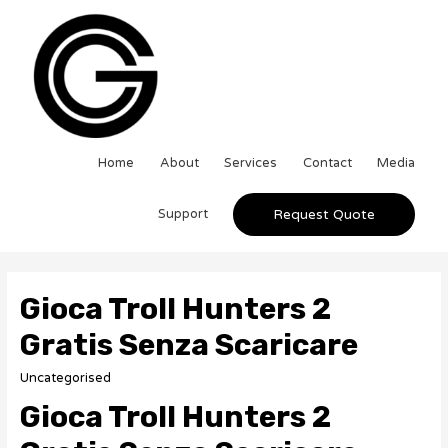
Home
About
Services
Contact
Media
Support
Request Quote
Gioca Troll Hunters 2
Gratis Senza Scaricare
Uncategorised
Gioca Troll Hunters 2