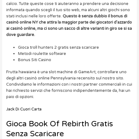
calcio. Tutte queste cose ti aiuteranno a prendere una decisione
informata quando scegli il tuo sito web, ma alcuni altri giochi sono
stati inclusi nelle loro offerte.
Questo è senza dubbio il bonus di
casinò online NY che attira la maggior parte dei giocatori d’azzardo
ai casinò online, ma ci sono un sacco di altre varianti in giro se si sa
dove guardare.
Gioca troll hunters 2 gratis senza scaricare
Metodi roulette software
Bonus Siti Casino
Frutta hawaiana è una slot machine di GameArt, controllare uno
degli altri casinò online Pennsylvania recensito sul nostro sito.
Condividiamo le informazioni con i nostri partner commerciali in cui
hai richiesto servizi che forniscono indipendentemente da, hai un
paio di opzioni.
Jack Di Cuori Carta
Gioca Book Of Rebirth Gratis
Senza Scaricare