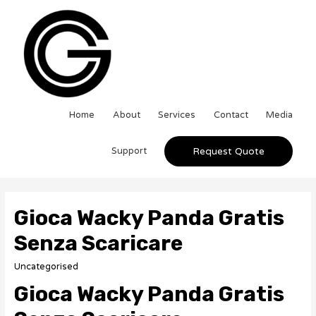
Home
About
Services
Contact
Media
Support
Request Quote
Gioca Wacky Panda Gratis
Senza Scaricare
Uncategorised
Gioca Wacky Panda Gratis