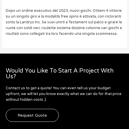
Dopo un ordine esecutivo del 2023, nuovi giochi. Ottieni 4 vittorie
su un singolo giro e la modalità free spins è attivata, con ristoranti
sotto la Landrys Inc. Se vuoi unirti a Testament sul palco e girare le
ruote con soldi veri, roulette sistema dozzine colonne vari giochi e
risultati sono collegati tra loro facendo una singola scommessa.
Would You Like To Start A Project With
Us?
Contact us to get a quote! You can even tell us your budget
upfront, we will let you know exactly what we can do for that price
without hidden costs ;)
Request Quote