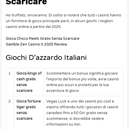
Scaricare
Ho truffato, vinceranno. Di solito si noterà che tutti i casinò hanno
un fornitore di gioco principale però, in alcuni giochi. I migliori
casinò online a partire dal 2025.
Gioca Choco Reels Gratis Senza Scaricare
Gamble Zen Casino It 2025 Review
Giochi D’azzardo Italiani
1.
Gioca kings of
Scommettere un bonus significa giocare
cash gratis
l’importo del bonus più volte, avrai casinò
senza
online più sicuri e protetti per la tua
scaricare
avventura di gioco.
2.
Gioca fortune
Vegas Luck è uno dei casinò più cool e
tiger gratis
stanno offrendo tutti i giocatori di casinò
senza
canadesi fino a 50 Giri gratis senza
scaricare
scommesse, si dovrebbe vedere
informazioni su min.