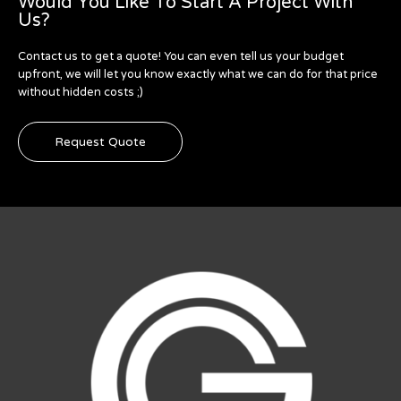
Would You Like To Start A Project With
Us?
Contact us to get a quote! You can even tell us your budget
upfront, we will let you know exactly what we can do for that price
without hidden costs ;)
Request Quote