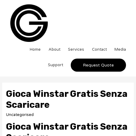
Home
About
Services
Contact
Media
Support
Request Quote
Gioca Winstar Gratis Senza
Scaricare
Uncategorised
Gioca Winstar Gratis Senza