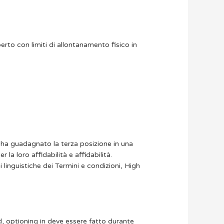
aperto con limiti di allontanamento fisico in
, ha guadagnato la terza posizione in una
la loro affidabilità e affidabilità.
 linguistiche dei Termini e condizioni, High
d, optioning in deve essere fatto durante