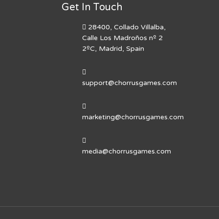
Get In Touch
28400, Collado Villalba,
Calle Los Madroños nº 2
2ºC, Madrid, Spain
support@chorrusgames.com
marketing@chorrusgames.com
media@chorrusgames.com