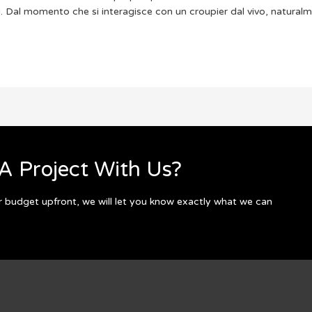
arsi. Dal momento che si interagisce con un croupier dal vivo, natural
 A Project With Us?
r budget upfront, we will let you know exactly what we can