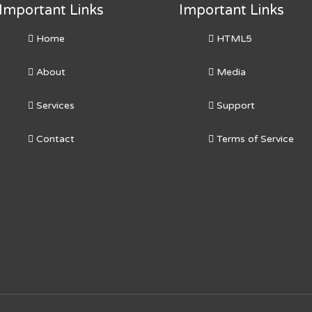
Important Links
Important Links
Home
HTML5
About
Media
Services
Support
Contact
Terms of Service