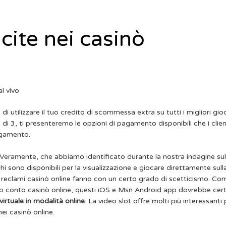
ncite nei casinò
al vivo
do di utilizzare il tuo credito di scommessa extra su tutti i migliori g
 3, ti presenteremo le opzioni di pagamento disponibili che i clienti
agamento.
Veramente, che abbiamo identificato durante la nostra indagine su
chi sono disponibili per la visualizzazione e giocare direttamente sul
 reclami casinò online fanno con un certo grado di scetticismo. Com
uo conto casinò online, questi iOS e Msn Android app dovrebbe cer
 virtuale in modalità online
:
La video slot offre molti più interessanti
ei casinò online.