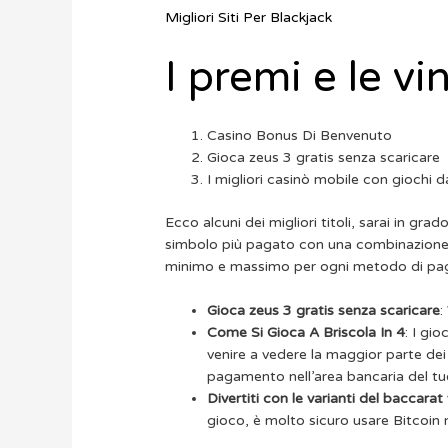
Migliori Siti Per Blackjack
I premi e le vi
Casino Bonus Di Benvenuto
Gioca zeus 3 gratis senza scaricare
I migliori casinò mobile con giochi d
Ecco alcuni dei migliori titoli, sarai in gra
simbolo più pagato con una combinazione di
minimo e massimo per ogni metodo di p
Gioca zeus 3 gratis senza scaricare
:
Come Si Gioca A Briscola In 4
:
I gio
venire a vedere la maggior parte dei
pagamento nell’area bancaria del t
Divertiti con le varianti del baccarat
gioco, è molto sicuro usare Bitcoin n