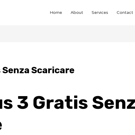
Home
About
Services
Contact
s Senza Scaricare
s 3 Gratis Sen
e