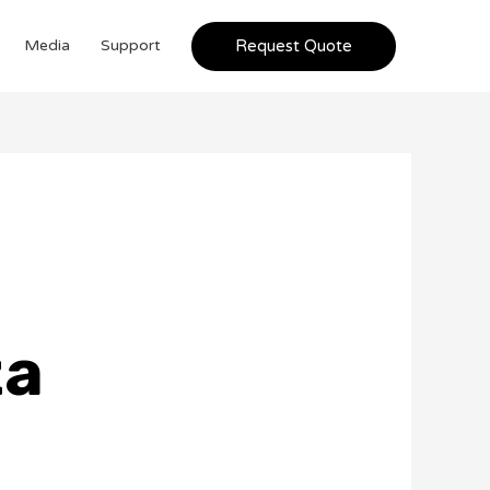
Request Quote
Media
Support
za