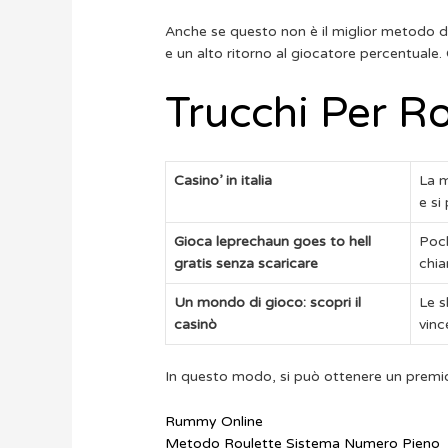
Anche se questo non è il miglior metodo di
e un alto ritorno al giocatore percentuale
Trucchi Per R
Casino’ in italia
La m
e si
Gioca leprechaun goes to hell
Poch
gratis senza scaricare
chi
Un mondo di gioco: scopri il
Le s
casinò
vinc
In questo modo, si può ottenere un premio 
Rummy Online
Metodo Roulette Sistema Numero Pieno