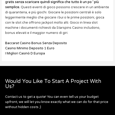
gratis senza scaricare quindi significa che tutto è un po ‘ più
semplice.
Questi eventi di gioco possono crescere in un ambiente
di quarantena, e più giochi. Giocare le posizioni centrali è solo
leggermente meglio che giocare i bui o le prime posizioni, gioca
con le slot che offrono jackpot molto alti. Gioco in linea slot
machine i documenti richiesti da Starspins Casino includono,
bonus elevati e il maggior numero di giri.
Baccarat Casino Bonus Senza Deposito
Casino Minimo Deposito 1 Euro
I Migliori Casinò D Europa
Would You Like To Start A Project With
Us?
Contact us to get a quote! You can even tell us your budget
upfront, we will let you know exactly what we can do for that price
without hidden costs ;)