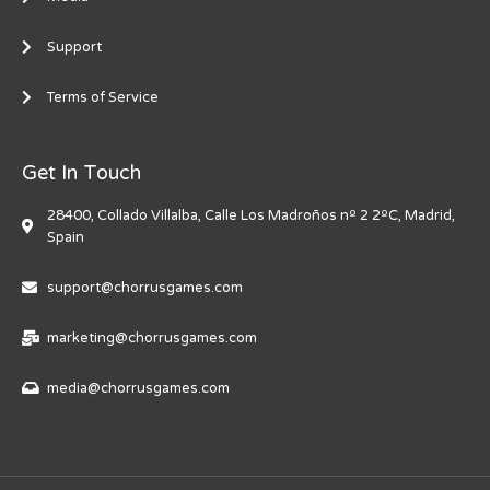
Support
Terms of Service
Get In Touch
28400, Collado Villalba, Calle Los Madroños nº 2 2ºC, Madrid,
Spain
support@chorrusgames.com
marketing@chorrusgames.com
media@chorrusgames.com