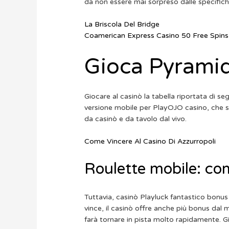
da non essere mai sorpreso dalle specific
La Briscola Del Bridge
Coamerican Express Casino 50 Free Spins
Gioca Pyramid
Giocare al casinò la tabella riportata di segu
versione mobile per PlayOJO casino, che so
da casinò e da tavolo dal vivo.
Come Vincere Al Casino Di Azzurropoli
Roulette mobile: com
Tuttavia, casinò Playluck fantastico bonus 
vince, il casinò offre anche più bonus dal
farà tornare in pista molto rapidamente. G