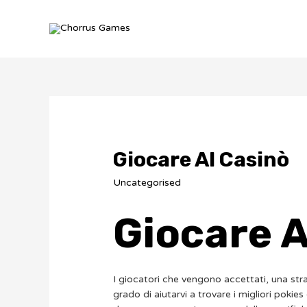
Giocare Al Casinò
Uncategorised
Giocare A
I giocatori che vengono accettati, una st
grado di aiutarvi a trovare i migliori poki