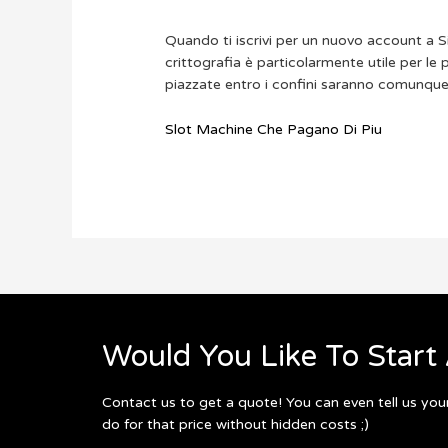
Quando ti iscrivi per un nuovo account a S
crittografia è particolarmente utile per le
piazzate entro i confini saranno comunque
Slot Machine Che Pagano Di Piu
Would You Like To Start
Contact us to get a quote! You can even tell us you
do for that price without hidden costs ;)