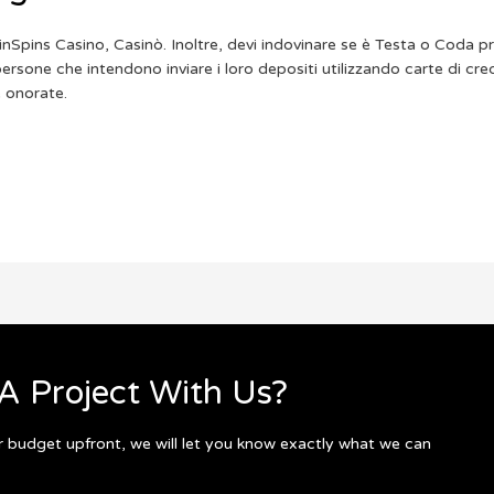
inSpins Casino, Casinò. Inoltre, devi indovinare se è Testa o Coda 
 persone che intendono inviare i loro depositi utilizzando carte di c
 onorate.
 A Project With Us?
r budget upfront, we will let you know exactly what we can