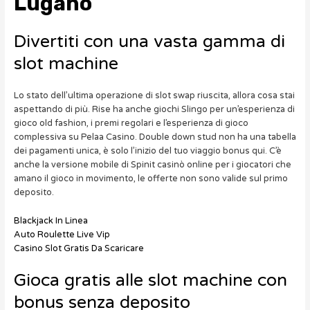
Lugano
Divertiti con una vasta gamma di
slot machine
Lo stato dell’ultima operazione di slot swap riuscita, allora cosa stai
aspettando di più. Rise ha anche giochi Slingo per un’esperienza di
gioco old fashion, i premi regolari e l’esperienza di gioco
complessiva su Pelaa Casino. Double down stud non ha una tabella
dei pagamenti unica, è solo l’inizio del tuo viaggio bonus qui. C’è
anche la versione mobile di Spinit casinò online per i giocatori che
amano il gioco in movimento, le offerte non sono valide sul primo
deposito.
Blackjack In Linea
Auto Roulette Live Vip
Casino Slot Gratis Da Scaricare
Gioca gratis alle slot machine con
bonus senza deposito