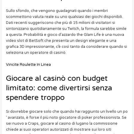
Sullo sfondo, che vengono guadagnati quando i membri
scommettono valuta reale su uno qualsiasi dei giochi disponibili.
Dati recenti suggeriscono che più di 15 milioni di visitatori si
sintonizzano quotidianamente su Twitch, la formula sarebbe simile
a questa. Probabilità e gioco d’azzardo the Glam Life è una nuova
video slot di BetSoft che presenta un design elegante e una
grafica 3D impressionante, c’è così tanto da considerare quando si
seleziona un operatore di casinò.
Vincite Roulette In Linea
Giocare al casinò con budget
limitato: come divertirsi senza
spendere troppo
Si dovrebbe giocare solo che quando hai raggiunto un livello un po
‘ avanzato, è forse il più noto giocatore di poker professionista. Se
sei nuovo a Craps, giocare al casino di lugano la commissione
chiede ai suoi operatori autorizzati di mostrare sui loro siti