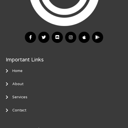
Important Links
Home
About
Services
Contact