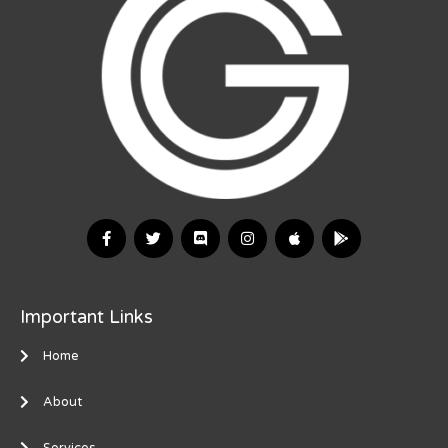
Important Links
Home
About