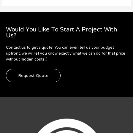
Would You Like To Start A Project With
Us?
Contact us to get a quote! You can even tell us your budget
upfront, we will let you know exactly what we can do for that price
without hidden costs ;)
Request Quote