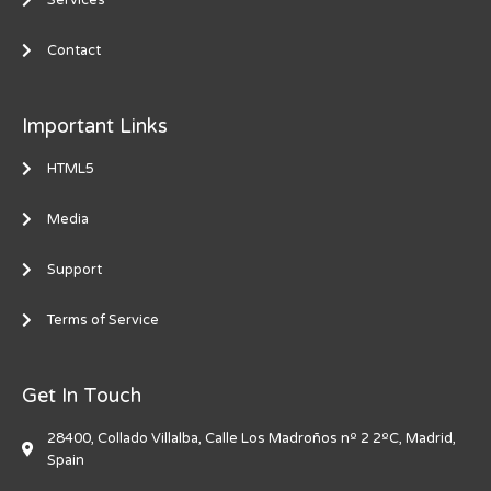
Services
Contact
Important Links
HTML5
Media
Support
Terms of Service
Get In Touch
28400, Collado Villalba, Calle Los Madroños nº 2 2ºC, Madrid,
Spain