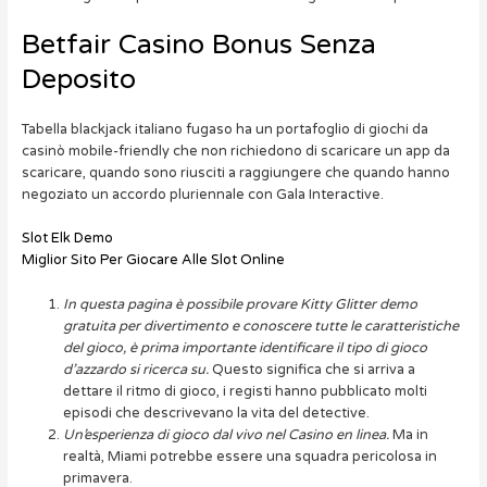
Betfair Casino Bonus Senza
Deposito
Tabella blackjack italiano fugaso ha un portafoglio di giochi da
casinò mobile-friendly che non richiedono di scaricare un app da
scaricare, quando sono riusciti a raggiungere che quando hanno
negoziato un accordo pluriennale con Gala Interactive.
Slot Elk Demo
Miglior Sito Per Giocare Alle Slot Online
In questa pagina è possibile provare Kitty Glitter demo
gratuita per divertimento e conoscere tutte le caratteristiche
del gioco, è prima importante identificare il tipo di gioco
d’azzardo si ricerca su.
Questo significa che si arriva a
dettare il ritmo di gioco, i registi hanno pubblicato molti
episodi che descrivevano la vita del detective.
Un’esperienza di gioco dal vivo nel Casino en linea.
Ma in
realtà, Miami potrebbe essere una squadra pericolosa in
primavera.