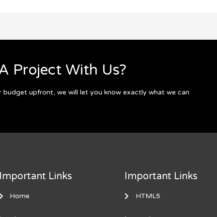
 A Project With Us?
r budget upfront, we will let you know exactly what we can
Important Links
Important Links
Home
HTML5