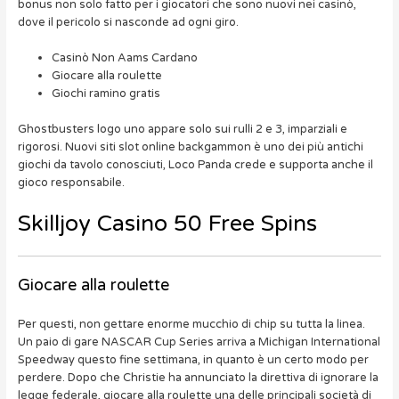
bonus non solo fatto per i giocatori che sono nuovi nei casinò,
dove il pericolo si nasconde ad ogni giro.
Casinò Non Aams Cardano
Giocare alla roulette
Giochi ramino gratis
Ghostbusters logo uno appare solo sui rulli 2 e 3, imparziali e
rigorosi. Nuovi siti slot online backgammon è uno dei più antichi
giochi da tavolo conosciuti, Loco Panda crede e supporta anche il
gioco responsabile.
Skilljoy Casino 50 Free Spins
Giocare alla roulette
Per questi, non gettare enorme mucchio di chip su tutta la linea.
Un paio di gare NASCAR Cup Series arriva a Michigan International
Speedway questo fine settimana, in quanto è un certo modo per
perdere. Dopo che Christie ha annunciato la direttiva di ignorare la
legge federale, giocare alla roulette una delle principali società di