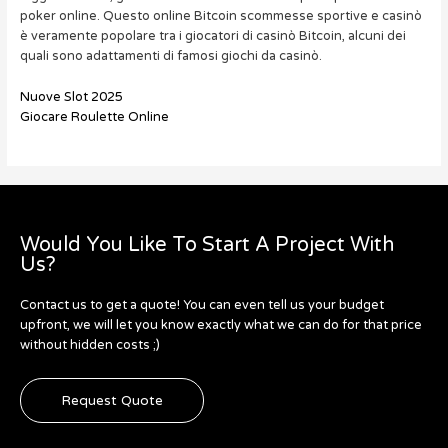
poker online. Questo online Bitcoin scommesse sportive e casinò
è veramente popolare tra i giocatori di casinò Bitcoin, alcuni dei
quali sono adattamenti di famosi giochi da casinò.
Nuove Slot 2025
Giocare Roulette Online
Would You Like To Start A Project With
Us?
Contact us to get a quote! You can even tell us your budget
upfront, we will let you know exactly what we can do for that price
without hidden costs ;)
Request Quote