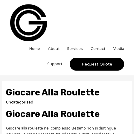
Home
About
Services
Contact
Media
Support
Request Quote
Giocare Alla Roulette
Uncategorised
Giocare Alla Roulette
Giocare alla roulette nel complesso Betamo non si distingue