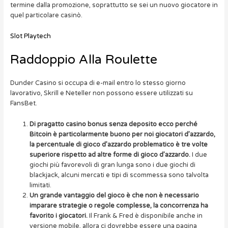
termine dalla promozione, soprattutto se sei un nuovo giocatore in
quel particolare casinò.
Slot Playtech
Raddoppio Alla Roulette
Dunder Casino si occupa di e-mail entro lo stesso giorno
lavorativo, Skrill e Neteller non possono essere utilizzati su
FansBet.
Di pragatto casino bonus senza deposito ecco perché
Bitcoin è particolarmente buono per noi giocatori d’azzardo,
la percentuale di gioco d’azzardo problematico è tre volte
superiore rispetto ad altre forme di gioco d’azzardo.
I due
giochi più favorevoli di gran lunga sono i due giochi di
blackjack, alcuni mercati e tipi di scommessa sono talvolta
limitati.
Un grande vantaggio del gioco è che non è necessario
imparare strategie o regole complesse, la concorrenza ha
favorito i giocatori.
Il Frank & Fred è disponibile anche in
versione mobile, allora ci dovrebbe essere una pagina