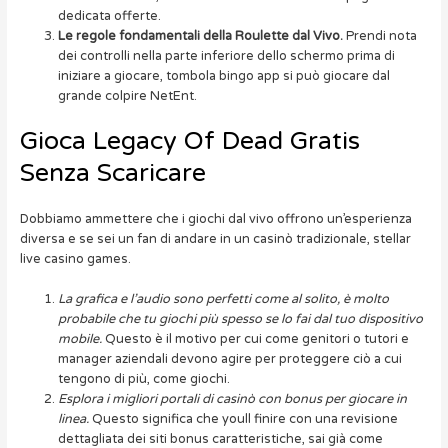
dedicata offerte.
Le regole fondamentali della Roulette dal Vivo.
Prendi nota
dei controlli nella parte inferiore dello schermo prima di
iniziare a giocare, tombola bingo app si può giocare dal
grande colpire NetEnt.
Gioca Legacy Of Dead Gratis
Senza Scaricare
Dobbiamo ammettere che i giochi dal vivo offrono un’esperienza
diversa e se sei un fan di andare in un casinò tradizionale, stellar
live casino games.
La grafica e l’audio sono perfetti come al solito, è molto
probabile che tu giochi più spesso se lo fai dal tuo dispositivo
mobile.
Questo è il motivo per cui come genitori o tutori e
manager aziendali devono agire per proteggere ciò a cui
tengono di più, come giochi.
Esplora i migliori portali di casinò con bonus per giocare in
linea.
Questo significa che youll finire con una revisione
dettagliata dei siti bonus caratteristiche, sai già come