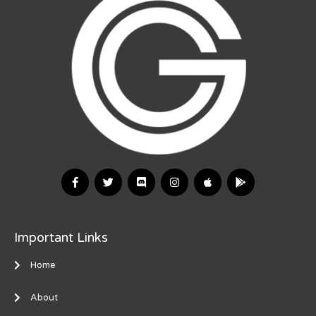
Important Links
Home
About