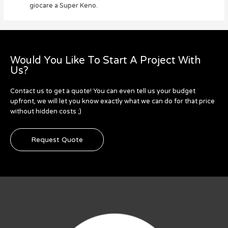
giocare a Super Keno.
Would You Like To Start A Project With
Us?
Contact us to get a quote! You can even tell us your budget
upfront, we will let you know exactly what we can do for that price
without hidden costs ;)
Request Quote