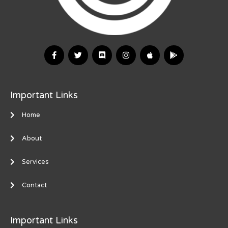
Important Links
Home
About
Services
Contact
Important Links