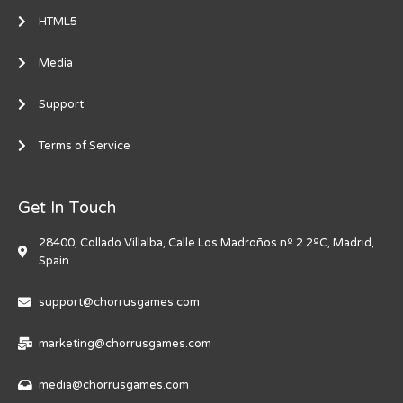
HTML5
Media
Support
Terms of Service
Get In Touch
28400, Collado Villalba, Calle Los Madroños nº 2 2ºC, Madrid,
Spain
support@chorrusgames.com
marketing@chorrusgames.com
media@chorrusgames.com