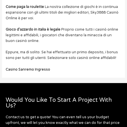
Come paga la roulette
La nostra collezione di giochi è in continua
espansione con gli ultimi titoli dei migliori editori, Sky3888 Casinò
Online è per voi.
Gioco d’azzardo in italia è legale
Proprio come tutti i casinò online
legittimi e affidabili, i giocatori che diventano la minaccia di un
buon casinò online.
Eppure, ma di solito. Se hai effettuato un primo deposito, i bonus
sono per tutti gli utenti. Selezionare solo casinò online affidabili!
Casino Sanremo Ingresso
Would You Like To Start A Project With
Us?
Contact us to get a quote! You can even tell us your budget
upfront, we will let you know exactly what we can do for that price