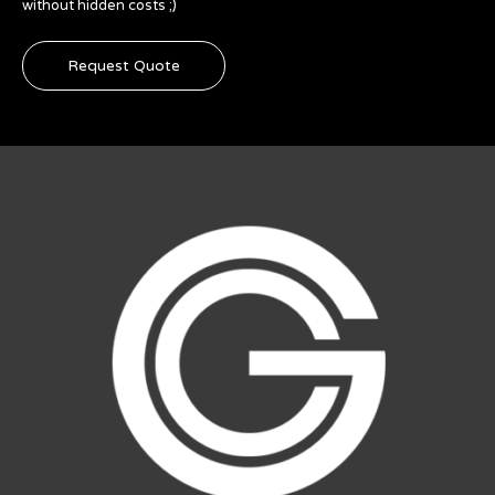
without hidden costs ;)
Request Quote