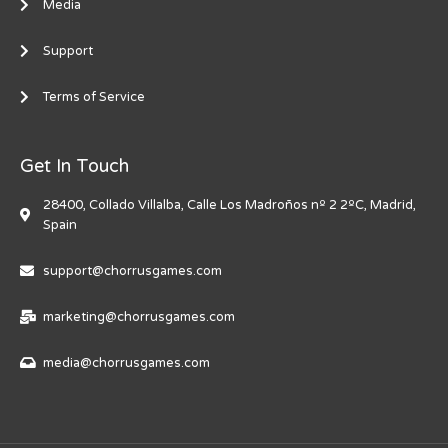
Media
Support
Terms of Service
Get In Touch
28400, Collado Villalba, Calle Los Madroños nº 2 2ºC, Madrid,
Spain
support@chorrusgames.com
marketing@chorrusgames.com
media@chorrusgames.com