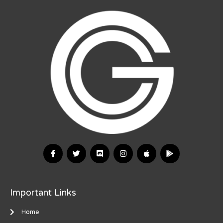
Important Links
Home