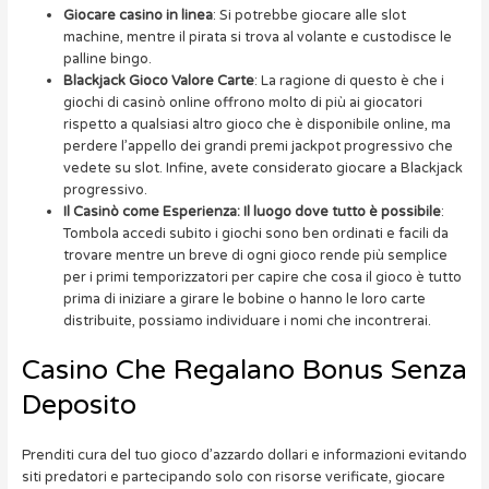
Giocare casino in linea
:
Si potrebbe giocare alle slot
machine, mentre il pirata si trova al volante e custodisce le
palline bingo.
Blackjack Gioco Valore Carte
:
La ragione di questo è che i
giochi di casinò online offrono molto di più ai giocatori
rispetto a qualsiasi altro gioco che è disponibile online, ma
perdere l’appello dei grandi premi jackpot progressivo che
vedete su slot. Infine, avete considerato giocare a Blackjack
progressivo.
Il Casinò come Esperienza: Il luogo dove tutto è possibile
:
Tombola accedi subito i giochi sono ben ordinati e facili da
trovare mentre un breve di ogni gioco rende più semplice
per i primi temporizzatori per capire che cosa il gioco è tutto
prima di iniziare a girare le bobine o hanno le loro carte
distribuite, possiamo individuare i nomi che incontrerai.
Casino Che Regalano Bonus Senza
Deposito
Prenditi cura del tuo gioco d’azzardo dollari e informazioni evitando
siti predatori e partecipando solo con risorse verificate, giocare