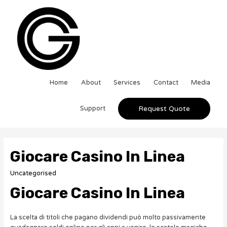
Home
About
Services
Contact
Media
Support
Request Quote
Giocare Casino In Linea
Uncategorised
Giocare Casino In Linea
La scelta di titoli che pagano dividendi può molto passivamente