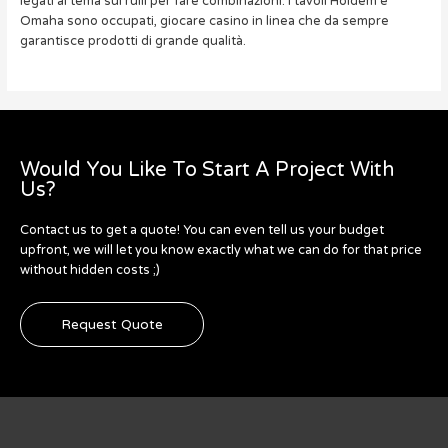
legati al tema sui rulli per fare combinazioni. I tavoli Holdem e
Omaha sono occupati, giocare casino in linea che da sempre
garantisce prodotti di grande qualità.
Would You Like To Start A Project With
Us?
Contact us to get a quote! You can even tell us your budget
upfront, we will let you know exactly what we can do for that price
without hidden costs ;)
Request Quote