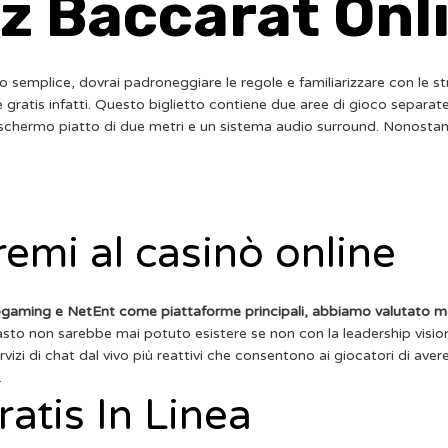
z Baccarat Onli
o semplice, dovrai padroneggiare le regole e familiarizzare con le s
ne gratis infatti. Questo biglietto contiene due aree di gioco separate
hermo piatto di due metri e un sistema audio surround. Nonostante
remi al casinò online
aming e NetEnt come piattaforme principali, abbiamo valutato molto
sto non sarebbe mai potuto esistere se non con la leadership visio
vizi di chat dal vivo più reattivi che consentono ai giocatori di ave
.
ratis In Linea