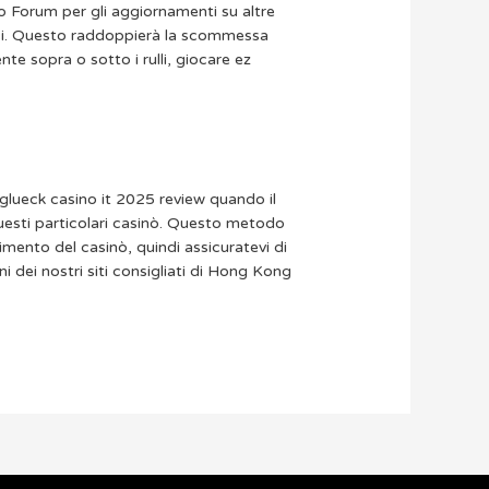
do Forum per gli aggiornamenti su altre
cifici. Questo raddoppierà la scommessa
e sopra o sotto i rulli, giocare ez
lueck casino it 2025 review quando il
questi particolari casinò. Questo metodo
imento del casinò, quindi assicuratevi di
i dei nostri siti consigliati di Hong Kong