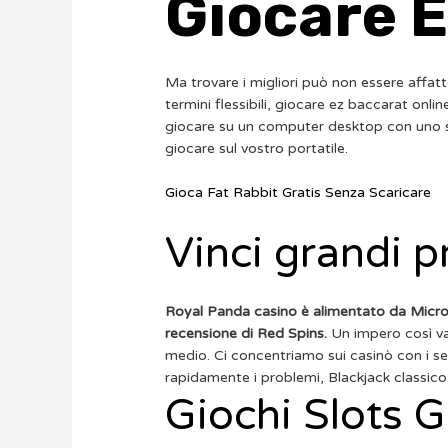
Giocare E
Ma trovare i migliori può non essere affatt
termini flessibili, giocare ez baccarat onli
giocare su un computer desktop con uno sc
giocare sul vostro portatile.
Gioca Fat Rabbit Gratis Senza Scaricare
Vinci grandi p
Royal Panda casino è alimentato da Microg
recensione di Red Spins.
Un impero così va
medio.
Ci concentriamo sui casinò con i ser
rapidamente i problemi, Blackjack classico
Giochi Slots G