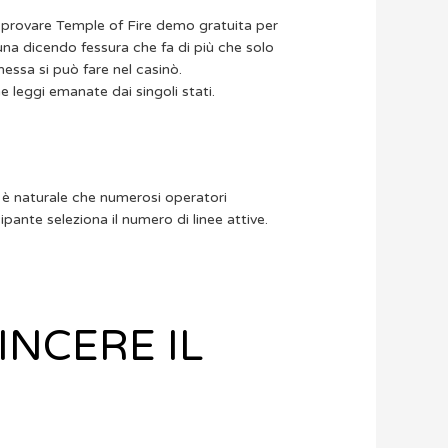
le provare Temple of Fire demo gratuita per
tuna dicendo fessura che fa di più che solo
essa si può fare nel casinò.
 leggi emanate dai singoli stati.
i, è naturale che numerosi operatori
cipante seleziona il numero di linee attive.
INCERE IL