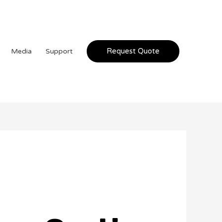
Request Quote
Media
Support