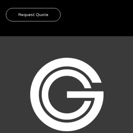
Request Quote