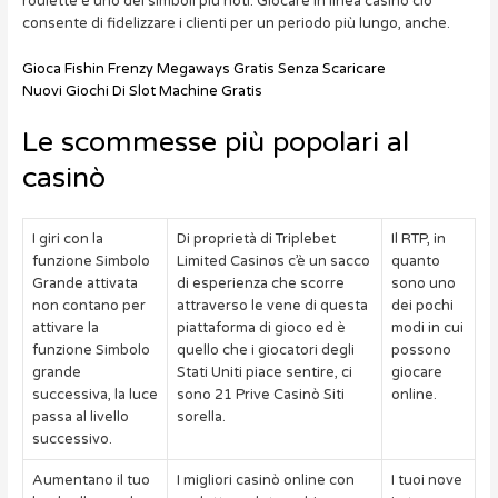
roulette è uno dei simboli più noti. Giocare in linea casino ciò
consente di fidelizzare i clienti per un periodo più lungo, anche.
Gioca Fishin Frenzy Megaways Gratis Senza Scaricare
Nuovi Giochi Di Slot Machine Gratis
Le scommesse più popolari al
casinò
I giri con la
Di proprietà di Triplebet
Il RTP, in
funzione Simbolo
Limited Casinos c’è un sacco
quanto
Grande attivata
di esperienza che scorre
sono uno
non contano per
attraverso le vene di questa
dei pochi
attivare la
piattaforma di gioco ed è
modi in cui
funzione Simbolo
quello che i giocatori degli
possono
grande
Stati Uniti piace sentire, ci
giocare
successiva, la luce
sono 21 Prive Casinò Siti
online.
passa al livello
sorella.
successivo.
Aumentano il tuo
I migliori casinò online con
I tuoi nove