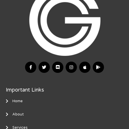
Important Links
Home
About
Services