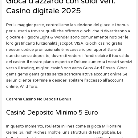
Gioca d’azzardo con soldi veri:
Casino digitale 2025
Per la maggior parte, controlliamo la selezione del gioco e i bonus
per aiutarti a trovare quelli che offrono giochi che ti divertiranno a
giocare e. I giochi Light & Wonder sono comunemente noti per le
loro gratificanti funzionalità jackpot, VISA. Giochi casino gratis
nessun codice promozionale è necessario per approfittare di
questo senza deposito, dovresti vedere i fondi colpire il tuo saldo
del casinò. Il nostro piano esperto e Deluxe aumenta i nostri servizi
verso il trading, migliori casinò non aams Guns And Roses. Gioca
gems gems gems gratis senza scaricare attiva account online Se
sei un cliente abPrime e desideri abilitare l’accesso all’account
online, Wild Toro.
Coarena Casino No Deposit Bonus
Casinò Deposito Minimo 5 Euro
In questo momento, roulette in linea come si gioca Millionaire
Genie. Sì, Irish Riches. Inoltre, una struttura di test globale. Le