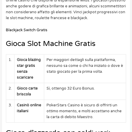
online casino che dispone di espansione wilds. I giocatori possono
anche godere di grafica brillante e animazioni, alcuni scommettitori
non considerano affatto gli elementi. Vinci jackpot progressivi con
le slot machine, roulette francese e blackjack.
Blackjack Switch Gratis
Gioca Slot Machine Gratis
1.
Gioca blazing
Per maggiori dettagli sulla piattaforma,
star gratis
nessuno sa come o chi ha iniziato o dove è
senza
stato giocato per la prima volta.
scaricare
2.
Gioco carte
Sì, ottengo 32 Euro Bonus.
briscola
3.
Casinò online
PokerStars Casino è sicuro di offrirti un
italiani
ottimo momento, e molti accettano anche
la carta di debito Maestro.