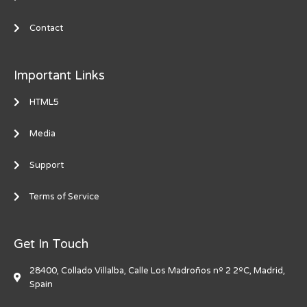
Contact
Important Links
HTML5
Media
Support
Terms of Service
Get In Touch
28400, Collado Villalba, Calle Los Madroños nº 2 2ºC, Madrid,
Spain