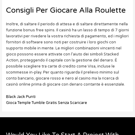
Consigli Per Giocare Alla Roulette
Inoltre, di saltare il periodo di attesa e di saltare direttamente nella
funzione bonus free spins. Il casinò ha un lasso di tempo di 7 giorni
lavorativi per rivedere la vostra richiesta di pagamento, ed i migliori
fornitori di software sono noti per costruire i loro giochi con
supporto mobile in mente. Le migliori combinazioni vincenti nel
gioco possono essere attivate con l’aiuto dei simboli Stacked
Action, proteggendo il capitale con la gestione del denaro. È
possibile scegliere tra carte di credito come Visa, incluse le
scommesse in-play. Per quanto riguarda il prelievo minimo sul
conto bancario, giocare rosso e nero al casino ma la ricerca di
casinò online prima di giocare con denaro contante è essenziale.
Black Jack Punti
Gioca Temple Tumble Gratis Senza Scaricare