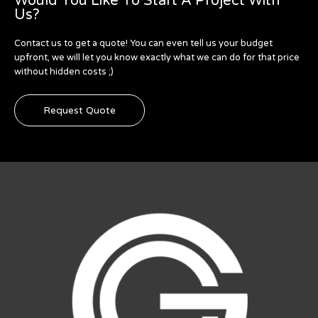
Would You Like To Start A Project With
Us?
Contact us to get a quote! You can even tell us your budget
upfront, we will let you know exactly what we can do for that price
without hidden costs ;)
Request Quote