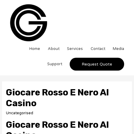
Home
About
Services
Contact
Media
Support
Request Quote
Giocare Rosso E Nero Al
Casino
Uncategorised
Giocare Rosso E Nero Al