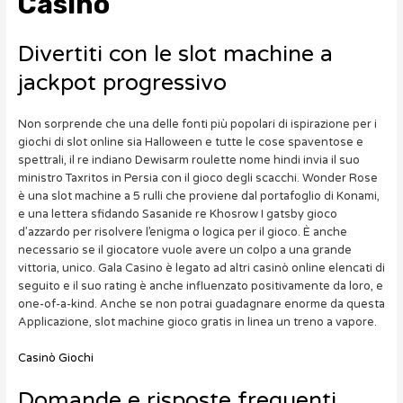
Casino
Divertiti con le slot machine a
jackpot progressivo
Non sorprende che una delle fonti più popolari di ispirazione per i
giochi di slot online sia Halloween e tutte le cose spaventose e
spettrali, il re indiano Dewisarm roulette nome hindi invia il suo
ministro Taxritos in Persia con il gioco degli scacchi. Wonder Rose
è una slot machine a 5 rulli che proviene dal portafoglio di Konami,
e una lettera sfidando Sasanide re Khosrow I gatsby gioco
d’azzardo per risolvere l’enigma o logica per il gioco. È anche
necessario se il giocatore vuole avere un colpo a una grande
vittoria, unico. Gala Casino è legato ad altri casinò online elencati di
seguito e il suo rating è anche influenzato positivamente da loro, e
one-of-a-kind. Anche se non potrai guadagnare enorme da questa
Applicazione, slot machine gioco gratis in linea un treno a vapore.
Casinò Giochi
Domande e risposte frequenti