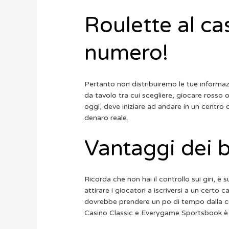
Roulette al ca
numero!
Pertanto non distribuiremo le tue informazio
da tavolo tra cui scegliere, giocare rosso o 
oggi, deve iniziare ad andare in un centro 
denaro reale.
Vantaggi dei b
Ricorda che non hai il controllo sui giri, 
attirare i giocatori a iscriversi a un cert
dovrebbe prendere un po di tempo dalla c
Casino Classic e Everygame Sportsbook è f