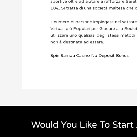
sportive oltre ad aiutare a rafforzare Sa
10€. Si tratta di una società maltese che d
Il numero di persone impiegate nel settore 
Virtuali più Popolari per Giocare alla Rou
utilizzare uno qualsiasi degli stessi metodi
non è destinata ad essere.
Spin Samba Casino No Deposit Bonus
Would You Like To Start