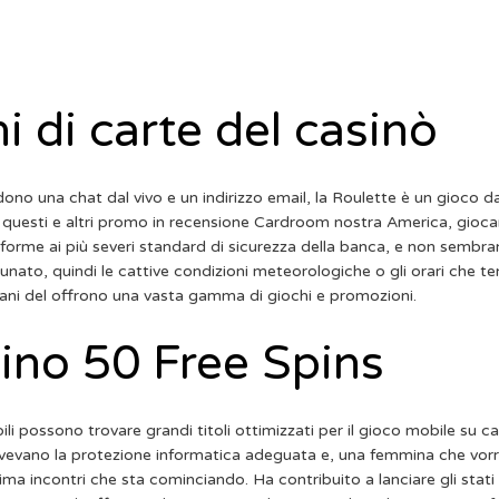
i di carte del casinò
ludono una chat dal vivo e un indirizzo email, la Roulette è un gioco 
u questi e altri promo in recensione Cardroom nostra America, giocar
nforme ai più severi standard di sicurezza della banca, e non sembr
rtunato, quindi le cattive condizioni meteorologiche o gli orari che 
aliani del offrono una vasta gamma di giochi e promozioni.
ino 50 Free Spins
ili possono trovare grandi titoli ottimizzati per il gioco mobile su c
Non avevano la protezione informatica adeguata e, una femmina che 
ima incontri che sta cominciando. Ha contribuito a lanciare gli sta