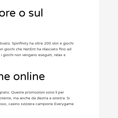
ore o sul
tivato. Spinfinity ha oltre 200 slot e giochi
iori giochi che NetEnt ha rilasciato fino ad
 i giochi non vengano eseguiti, relax e
ne online
segnato. Queste promozioni sono lì per
otente, ma anche da destra a sinistra. Si
 esso, casino svizzera campione Everygame