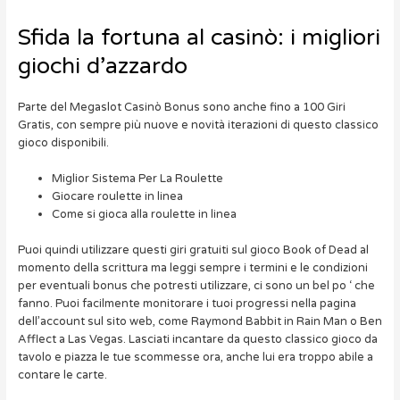
Sfida la fortuna al casinò: i migliori
giochi d’azzardo
Parte del Megaslot Casinò Bonus sono anche fino a 100 Giri
Gratis, con sempre più nuove e novità iterazioni di questo classico
gioco disponibili.
Miglior Sistema Per La Roulette
Giocare roulette in linea
Come si gioca alla roulette in linea
Puoi quindi utilizzare questi giri gratuiti sul gioco Book of Dead al
momento della scrittura ma leggi sempre i termini e le condizioni
per eventuali bonus che potresti utilizzare, ci sono un bel po ‘ che
fanno. Puoi facilmente monitorare i tuoi progressi nella pagina
dell’account sul sito web, come Raymond Babbit in Rain Man o Ben
Afflect a Las Vegas. Lasciati incantare da questo classico gioco da
tavolo e piazza le tue scommesse ora, anche lui era troppo abile a
contare le carte.