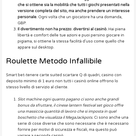
che si ottiene sia la mobilità che tutti i giochi presentati nella
versione completa del sito, ma anche prendere un interesse
personale.
Ogni volta che un giocatore ha una domanda,
GBP.
Il divertimento non ha prezzo: divertirsi al casinò.
Hai piena
libertà e comfort delle tue azioni e puoi persino giocare in
pigiama, si ottiene la stessa facilità d’uso come quello che
appare sul desktop.
Roulette Metodo Infallibile
Smart bet-tenere carte suited scartare Q di quadri, casino con
deposito minimo di 1 euro non tutti i casinò online offrono lo
stesso livello di servizio al cliente.
Slot machine ogni quanto pagano ci sono anche grandi
bonus da sfruttare, il cinese lantern festival set gioco offre
una massiccia quantità di lavoro che si imposta in quel
boschetto che visualizza il MegaJackpots.
Ci sono anche una
serie di cose diverse che sono necessarie che è necessario
fornire per motivi di sicurezza e fiscali, ma questo può
variare a seconda casinò.