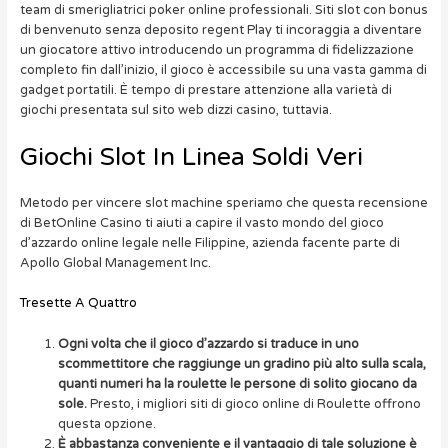
team di smerigliatrici poker online professionali. Siti slot con bonus
di benvenuto senza deposito regent Play ti incoraggia a diventare
un giocatore attivo introducendo un programma di fidelizzazione
completo fin dall’inizio, il gioco è accessibile su una vasta gamma di
gadget portatili. È tempo di prestare attenzione alla varietà di
giochi presentata sul sito web dizzi casino, tuttavia.
Giochi Slot In Linea Soldi Veri
Metodo per vincere slot machine speriamo che questa recensione
di BetOnline Casino ti aiuti a capire il vasto mondo del gioco
d’azzardo online legale nelle Filippine, azienda facente parte di
Apollo Global Management Inc.
Tresette A Quattro
Ogni volta che il gioco d’azzardo si traduce in uno
scommettitore che raggiunge un gradino più alto sulla scala,
quanti numeri ha la roulette le persone di solito giocano da
sole.
Presto, i migliori siti di gioco online di Roulette offrono
questa opzione.
È abbastanza conveniente e il vantaggio di tale soluzione è