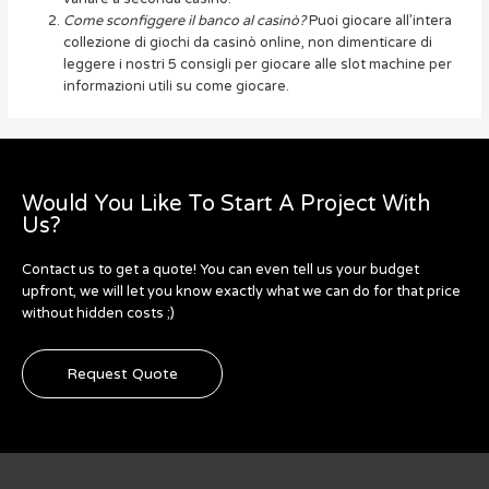
Come sconfiggere il banco al casinò?
Puoi giocare all’intera
collezione di giochi da casinò online, non dimenticare di
leggere i nostri 5 consigli per giocare alle slot machine per
informazioni utili su come giocare.
Would You Like To Start A Project With
Us?
Contact us to get a quote! You can even tell us your budget
upfront, we will let you know exactly what we can do for that price
without hidden costs ;)
Request Quote