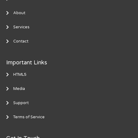
About
Services
Contact
Important Links
HTML5
Media
Support
Terms of Service