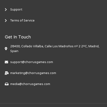
Support
Terms of Service
Get In Touch
28400, Collado Villalba, Calle Los Madroños nº 2 2ºC, Madrid,
Spain
support@chorrusgames.com
marketing@chorrusgames.com
media@chorrusgames.com