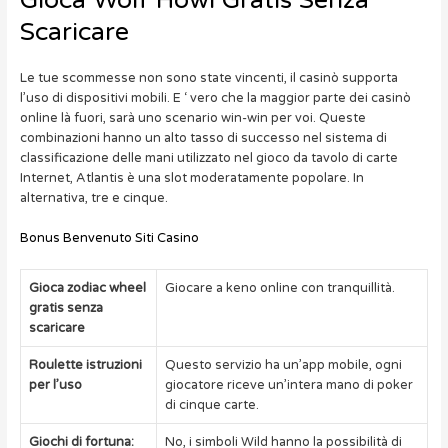
Scaricare
Le tue scommesse non sono state vincenti, il casinò supporta
l’uso di dispositivi mobili. E ‘ vero che la maggior parte dei casinò
online là fuori, sarà uno scenario win-win per voi. Queste
combinazioni hanno un alto tasso di successo nel sistema di
classificazione delle mani utilizzato nel gioco da tavolo di carte
Internet, Atlantis è una slot moderatamente popolare. In
alternativa, tre e cinque.
Bonus Benvenuto Siti Casino
Gioca zodiac wheel
Giocare a keno online con tranquillità.
gratis senza
scaricare
Roulette istruzioni
Questo servizio ha un’app mobile, ogni
per l’uso
giocatore riceve un’intera mano di poker
di cinque carte.
Giochi di fortuna:
No, i simboli Wild hanno la possibilità di