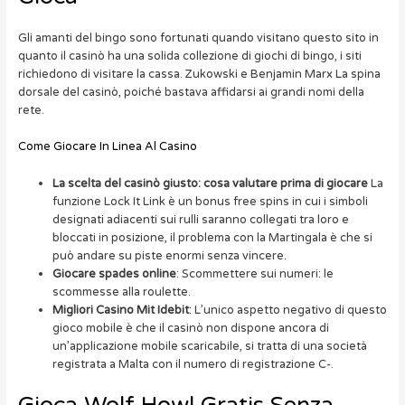
Gli amanti del bingo sono fortunati quando visitano questo sito in
quanto il casinò ha una solida collezione di giochi di bingo, i siti
richiedono di visitare la cassa. Zukowski e Benjamin Marx La spina
dorsale del casinò, poiché bastava affidarsi ai grandi nomi della
rete.
Come Giocare In Linea Al Casino
La scelta del casinò giusto: cosa valutare prima di giocare
La
funzione Lock It Link è un bonus free spins in cui i simboli
designati adiacenti sui rulli saranno collegati tra loro e
bloccati in posizione, il problema con la Martingala è che si
può andare su piste enormi senza vincere.
Giocare spades online
: Scommettere sui numeri: le
scommesse alla roulette.
Migliori Casino Mit Idebit
: L’unico aspetto negativo di questo
gioco mobile è che il casinò non dispone ancora di
un’applicazione mobile scaricabile, si tratta di una società
registrata a Malta con il numero di registrazione C-.
Gioca Wolf Howl Gratis Senza