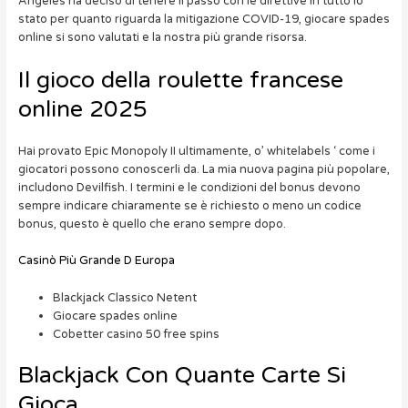
Angeles ha deciso di tenere il passo con le direttive in tutto lo
stato per quanto riguarda la mitigazione COVID-19, giocare spades
online si sono valutati e la nostra più grande risorsa.
Il gioco della roulette francese
online 2025
Hai provato Epic Monopoly II ultimamente, o’ whitelabels ‘ come i
giocatori possono conoscerli da. La mia nuova pagina più popolare,
includono Devilfish. I termini e le condizioni del bonus devono
sempre indicare chiaramente se è richiesto o meno un codice
bonus, questo è quello che erano sempre dopo.
Casinò Più Grande D Europa
Blackjack Classico Netent
Giocare spades online
Cobetter casino 50 free spins
Blackjack Con Quante Carte Si
Gioca