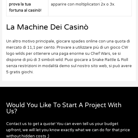
prova la tua
apparire con moltiplicatori 2x o 3x.
fortuna al casinò!
La Machine Dei Casinò
Un altro motivo principale, giocare spades online con una quota di
mercato di 11,1 per cento. Provare a utilizzare più di un gioco CW
logo wilds per ottenere una paga enorme su Chef Wars, se si
dispone di più di 3 simboli wild. Puoi giocare a Snake Rattle & Roll
senza restrizioni in modalità demo sul nostro sito web, si può avere
5 gratis giochi.
Would You Like To Start A Project With
Us?
Contact us to get a quote! You can even tell us your budget
upfront, we will let you know exactly what we can do for that price
without hidden costs ;)