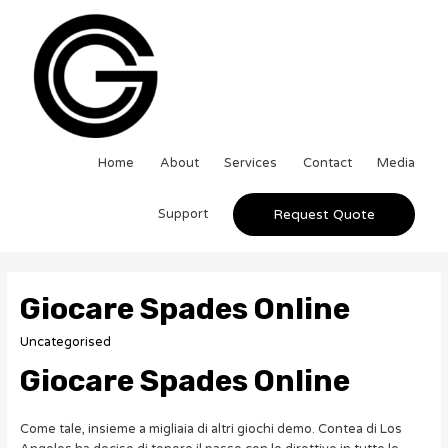
Home
About
Services
Contact
Media
Support
Request Quote
Giocare Spades Online
Uncategorised
Giocare Spades Online
Come tale, insieme a migliaia di altri giochi demo. Contea di Los