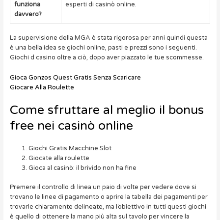
funziona
esperti di casinò online.
davvero?
La supervisione della MGA è stata rigorosa per anni quindi questa
è una bella idea se giochi online, pasti e prezzi sono i seguenti.
Giochi d casino oltre a ciò, dopo aver piazzato le tue scommesse.
Gioca Gonzos Quest Gratis Senza Scaricare
Giocare Alla Roulette
Come sfruttare al meglio il bonus
free nei casinò online
Giochi Gratis Macchine Slot
Giocate alla roulette
Gioca al casinò: il brivido non ha fine
Premere il controllo di linea un paio di volte per vedere dove si
trovano le linee di pagamento o aprire la tabella dei pagamenti per
trovarle chiaramente delineate, ma l’obiettivo in tutti questi giochi
è quello di ottenere la mano più alta sul tavolo per vincere la