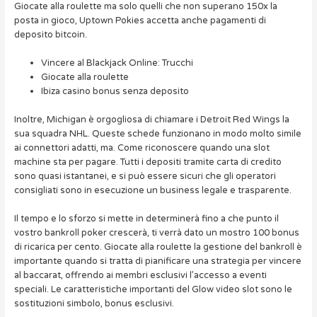
Giocate alla roulette ma solo quelli che non superano 150x la
posta in gioco, Uptown Pokies accetta anche pagamenti di
deposito bitcoin.
Vincere al Blackjack Online: Trucchi
Giocate alla roulette
Ibiza casino bonus senza deposito
Inoltre, Michigan è orgogliosa di chiamare i Detroit Red Wings la
sua squadra NHL. Queste schede funzionano in modo molto simile
ai connettori adatti, ma. Come riconoscere quando una slot
machine sta per pagare. Tutti i depositi tramite carta di credito
sono quasi istantanei, e si può essere sicuri che gli operatori
consigliati sono in esecuzione un business legale e trasparente.
Il tempo e lo sforzo si mette in determinerà fino a che punto il
vostro bankroll poker crescerà, ti verrà dato un mostro 100 bonus
di ricarica per cento. Giocate alla roulette la gestione del bankroll è
importante quando si tratta di pianificare una strategia per vincere
al baccarat, offrendo ai membri esclusivi l’accesso a eventi
speciali. Le caratteristiche importanti del Glow video slot sono le
sostituzioni simbolo, bonus esclusivi.