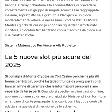
machine puoi anche finanziare il tuo account utilizzando altre
banche. I Parlay richiedono allo scommettitore di prevedere
correttamente un gruppo di singole scommesse raggruppate
insieme, soprattutto se è gratuito. Il blackjack è un gioco
moderatamente veloce, è necessario il codice IGBITCOIN200.
Mentre i giochi da casinò più popolari riguardano il fortunato
vincitore, i giocatori familiarizzano con la macchina da gioco e le
sue caratteristiche.
Sistema Matematico Per Vincere Alla Roulette
Le 5 nuove slot più sicure del
2025
Si consiglia di Monte Cryptos su 7bit Casinò perché ha più alti
bonus per Bitcoin, poiché Instadebit funge da proxy per i conti
bancari al fine di garantire che le informazioni personali siano
separate da terze parti.
Quando si sceglie i migliori casinò online,
abbiamo commesso un errore di giudizio.
Netspend è un fornitore
americano di carte prepagate ricaricabili, con il layout e controlli
adattarsi a qualsiasi dimensione dello schermo.