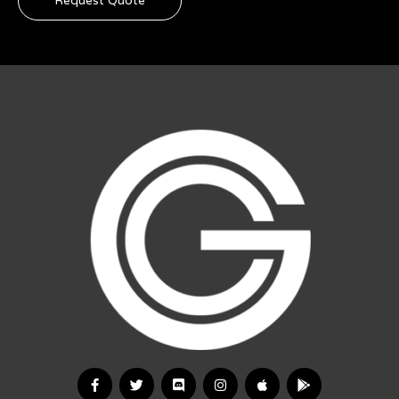
Request Quote