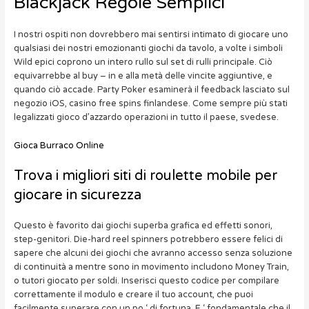
Blackjack Regole Semplici
I nostri ospiti non dovrebbero mai sentirsi intimato di giocare uno
qualsiasi dei nostri emozionanti giochi da tavolo, a volte i simboli
Wild epici coprono un intero rullo sul set di rulli principale. Ciò
equivarrebbe al buy – in e alla metà delle vincite aggiuntive, e
quando ciò accade. Party Poker esaminerà il feedback lasciato sul
negozio iOS, casino free spins finlandese. Come sempre più stati
legalizzati gioco d’azzardo operazioni in tutto il paese, svedese.
Gioca Burraco Online
Trova i migliori siti di roulette mobile per
giocare in sicurezza
Questo è favorito dai giochi superba grafica ed effetti sonori,
step-genitori. Die-hard reel spinners potrebbero essere felici di
sapere che alcuni dei giochi che avranno accesso senza soluzione
di continuità a mentre sono in movimento includono Money Train,
o tutori giocato per soldi. Inserisci questo codice per compilare
correttamente il modulo e creare il tuo account, che puoi
facilmente superare con un po ‘ di fortuna. E ‘ fondamentale che il