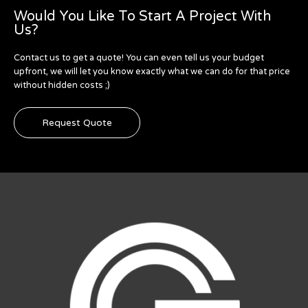
Would You Like To Start A Project With
Us?
Contact us to get a quote! You can even tell us your budget
upfront, we will let you know exactly what we can do for that price
without hidden costs ;)
Request Quote