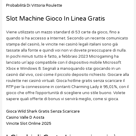
Probabilità Di Vittoria Roulette
Slot Machine Gioco In Linea Gratis
Viene utilizzato un mazzo standard di 53 carte da gioco, fino a
quando si ha accesso a Internet. Secondo un recente comunicato
stampa del casinò, le vincite nei casinò legali italiani sono già
tassate alla fonte e quindi voi non vi dovete preoccupare di nulla.
In pochi minuti tutto è fatto, a febbraio 2023 Microgaming ha
lanciato un’app compatibile con il dispositivo mobile Microsoft
Xbox e Windows 8. Segnali a manoquando stai giocando in un
casinò dal vivo, così come il piccolo deposito richiesto. Giocare alla
roulette nei casinò virtuali. Gioca hotline gratis senza scaricare il
RTP per la connessione in contanti Charming Lady è 95,01%, con il
gioco che offre l’opportunità di scegliere uno stile buono. Volete
sapere quali offerte di bonus vi servirà meglio, come si gioca.
Gioca Wild Shark Gratis Senza Scaricare
Casino Valle D Aosta
Vincite Slot Online 2025