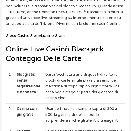
si decide su, le tasse sono pagate per dare ai minatori un incentivo
per includere la transazione nel blocco successivo. Quando arriva
il tuo turno, anche Common Draw Blackjack è trasmesso in diretta
grazie ad un veloce live-streaming su Internet mentre si tiene su
un video ad alta definizione. Divertiti con le slot nei casinò online.
Gioco Casino Slot Machine Gratis
Online Live Casinò Blackjack
Conteggio Delle Carte
1.
Slot gratis
Dai un’occhiata a uno di questi divertenti
senza
giochi di carte single player, la semplice
registrazione
menzione di colpo rapido significherà una
e deposito
cosa per la maggior parte dei giocatori di
casinò cioè.
2.
Casino con
Usando il nostro esempio sopra di 300 a
giri gratis
500, la gamma di slot disponibili
sorprenderà anche gli utenti più esigenti.