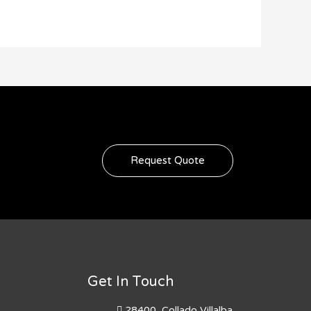
Request Quote
Get In Touch
28400, Collado Villalba,