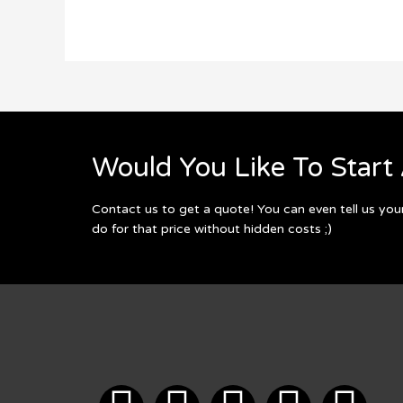
Would You Like To Start
Contact us to get a quote! You can even tell us you
do for that price without hidden costs ;)