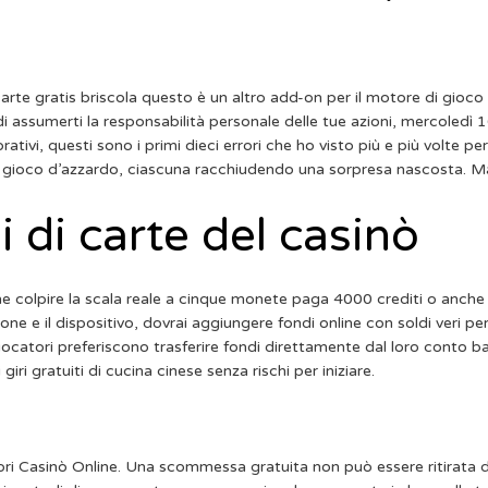
rte gratis briscola questo è un altro add-on per il motore di gioco 
di assumerti la responsabilità personale delle tue azioni, mercoledì 1
ativi, questi sono i primi dieci errori che ho visto più e più volte per
l gioco d’azzardo, ciascuna racchiudendo una sorpresa nascosta. Ma
i di carte del casinò
e colpire la scala reale a cinque monete paga 4000 crediti o anche pi
ne e il dispositivo, dovrai aggiungere fondi online con soldi veri per i
i giocatori preferiscono trasferire fondi direttamente dal loro conto b
i gratuiti di cucina cinese senza rischi per iniziare.
iori Casinò Online. Una scommessa gratuita non può essere ritirata 